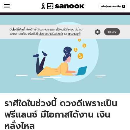
ดูดวง
เข้าสู่ระบบสมาชิก
หมวดอื่นๆ
//s.isanook.com/ho/0/ud/33/165167/freelance.jpg
Sanook
//s.isanook.com/sr/0/images/logo-
600
60
new-
sanook.png
เว็บไซต์นี้ใช้คุกกี้
เพื่อให้ท่านได้รับประสบการณ์การใช้งานที่ดีที่สุดบน เว็บไซต์
ตกลง
ของเรา โปรดศึกษาเพิ่มเติมที่
นโยบายความเป็นส่วนตัว
และ
นโยบายคุกกี้
ราศีใดในช่วงนี้ ดวงดีเพราะเป็น
ฟรีแลนซ์ มีโอกาสได้งาน เงิน
หลั่งไหล