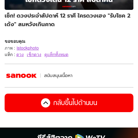
เช็ก! ดวงประจำสัปดาห์ 12 ราศี ใครดวงเฮง "รับโชค 2
เด้ง" สมหวังเกินคาด
ขอขอบคุณ
ภาพ
:
istockphoto
แท็ก :
ดวง
เช็กดวง
ดูแท็กทั้งหมด
สนับสนุนเนื้อหา
กลับขึ้นไปด้านบน
ซีรีส์ฮิตจาก