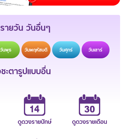
รายวัน วันอื่นๆ
วัน
พุธ
วัน
พฤหัสบดี
วัน
ศุกร์
วัน
เสาร์
ะตารูปแบบอื่น
ดูดวงรายปักษ์
ดูดวงรายเดือน