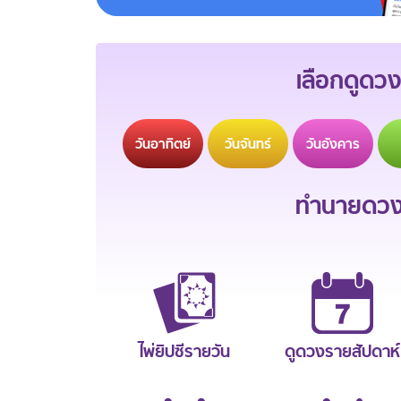
เลือกดูดวง
วัน
อาทิตย์
วัน
จันทร์
วัน
อังคาร
ทำนายดวงช
ไพ่ยิปซีรายวัน
ดูดวงรายสัปดาห์