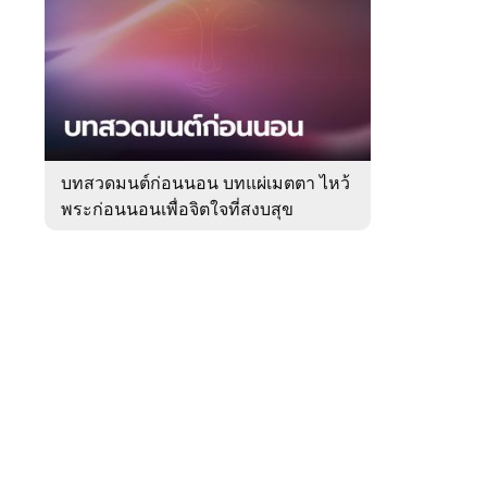
สัปดาห์
ของ
Sanook
ดูด
 WeTV
วง
บทสวดมนต์ก่อนนอน บทแผ่เมตตา ไหว้
พระก่อนนอนเพื่อจิตใจที่สงบสุข
ติดต่อโฆษณา
tencentthbd
sales@tencent.co.th
รา
ร้องเรียนเนื้อหาไม่เหมาะสม
แนะนำติชม แจ้งปัญหาการใช้งาน