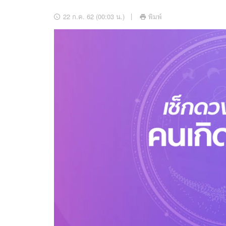
อัปเดตจีน
22 ก.ค. 62 (00:03 น.)
พิมพ์
เช็กข่าวชัวร์
ติดตามสนุกโซเชี
ดาวน์โหลดสนุกแอปฟรี
สงวนลิขสิทธิ์ ©
2569
บริษัท อิมเมจ ฟิวเจอร์ (ประเทศไทย) จำกัด