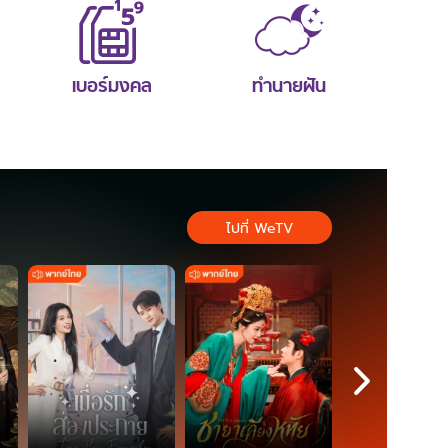
เบอร์มงคล
ทำนายฝัน
ไปที่ WeTV