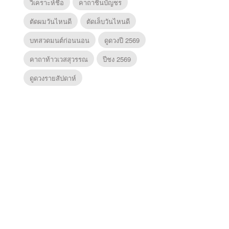
วิเคราะห์ชื่อ
คาถาชินบัญชร
ตัดผมวันไหนดี
ตัดเล็บวันไหนดี
บทสวดมนต์ก่อนนอน
ดูดวงปี 2569
คาถาท้าวเวสสุวรรณ
ปีชง 2569
ดูดวงรายสัปดาห์