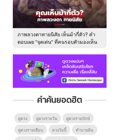
ภาพลวงตาทายนิสัย เห็นม้ากี่ตัว? คำ
ตอบเผย "จุดเด่น" ที่คนรอบตัวมองเห็น
ในตัวคุณ
คำค้นยอดฮิต
ดูดวง
ดูดวงรายวัน
ดูดวงรายปักษ์
ดูดวงรายเดือน
ดวงวันนี้
ทํานายฝัน