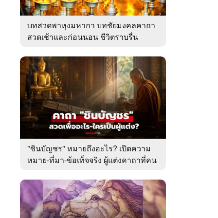
บทสวดพาหุงมหากา บทชัยมงคลคาถา
สวดเช้าและก่อนนอน ชีวิตราบรื่น
"ชินบัญชร" หมายถึงอะไร? เปิดความ
หมาย-ที่มา-ข้อเท็จจริง ผู้แต่งคาถาที่คน
ไทยคุ้นเคย