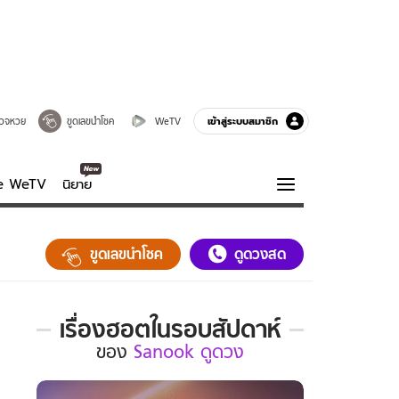
เข้าสู่ระบบสมาชิก
วจหวย
ขูดเลขนำโชค
WeTV
ve WeTV
นิยาย
รบรส
ความรู้รอบตัว
ขูดเลขนำโชค
ดูดวงสด
ฮาวทู
กูรู-รอบรู้
เรื่องฮอตในรอบสัปดาห์
เรื่อง
ของ
Sanook ดูดวง
ฮอต
ใน
รอบ