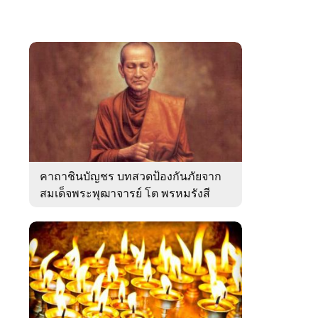
คาถาชินบัญชร บทสวดป้องกันภัยจาก
สมเด็จพระพุฒาจารย์ โต พรหมรังสี