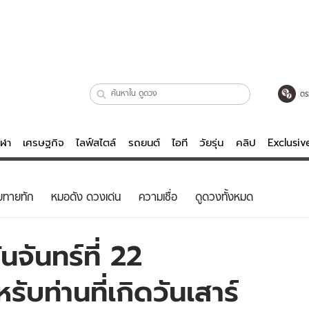
ตร
ีฬา
เศรษฐกิจ
ไลฟ์สไตล์
รถยนต์
ไอที
วัยรุ่น
คลิป
Exclusi
ตรวจหวย
ไลฟ์สไตล์
บันเทิงค
ยทายทัก
หมอดัง ดวงเด่น
ความเชื่อ
ดูดวงทั้งหมด
ผู้หญิง
หนัง-ละคร
ผู้ชาย
เพลง
จันทร์ที่ 22
ย
วัยรุ่น
เกมส์
บท่านที่เกิดวันเสาร์
ไอที
คลิป
รถยนต์
พอดแคสต์