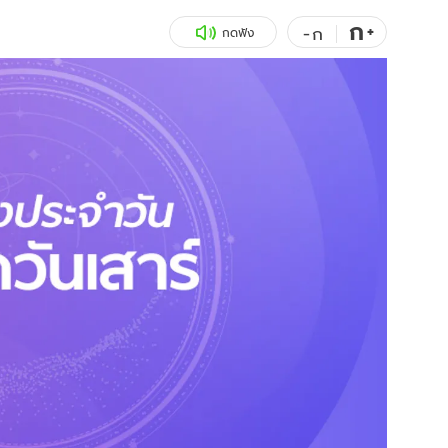
ก
สุขภาพ
+
ดูทีวี
-
ก
กดฟัง
เที่ยว-กิน
WeTV
Tasteful Thailand
Exclusive
Sanook Choice
นิยาย
ยลได้ที่
ร่วมงานกับเ