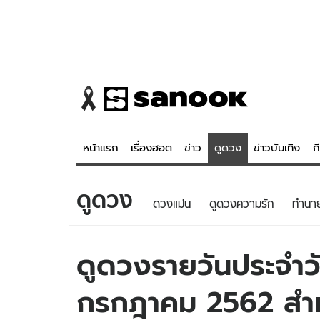
หน้าแรก
เรื่องฮอต
ข่าว
ดูดวง
ข่าวบันเทิง
ก
ดูดวง
ข่าว
ดูดวง - 
ดวงแม่น
ดูดวงความรัก
ทํานา
เรื่องฮอต
ดูดวง
ข่าว
หวยไทย
ดูดวงรายวันประจำวัน
ข่าวบันเทิง
สถิติหวยไท
กรกฎาคม 2562 สำหรั
ข่าวกีฬา
หวยลาว
ข่าวเศรษฐกิจ