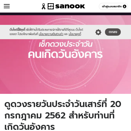
ดูดวง
เข้าสู่ระบบสมาชิก
หมวดอื่นๆ
//s.isanook.com/ho/0/ud/fxd/day/tuesday.jpg
Sanook
//s.isanook.com/sr/0/images/logo-
600
60
new-
sanook.png
เว็บไซต์นี้ใช้คุกกี้
เพื่อให้ท่านได้รับประสบการณ์การใช้งานที่ดีที่สุดบน เว็บไซต์
ตกลง
ของเรา โปรดศึกษาเพิ่มเติมที่
นโยบายความเป็นส่วนตัว
และ
นโยบายคุกกี้
ดูดวงรายวันประจำวันเสาร์ที่ 20
กรกฎาคม 2562 สำหรับท่านที่
เกิดวันอังคาร