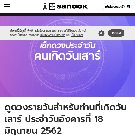
ดูดวง
เข้าสู่ระบบสมาชิก
หมวดอื่นๆ
//s.isanook.com/ho/0/ud/fxd/day/saturday.jpg
Sanook
//s.isanook.com/sr/0/images/logo-
600
60
new-
sanook.png
เว็บไซต์นี้ใช้คุกกี้
เพื่อให้ท่านได้รับประสบการณ์การใช้งานที่ดีที่สุดบน เว็บไซต์
ตกลง
ของเรา โปรดศึกษาเพิ่มเติมที่
นโยบายความเป็นส่วนตัว
และ
นโยบายคุกกี้
ดูดวงรายวันสำหรับท่านที่เกิดวัน
เสาร์ ประจำวันอังคารที่ 18
มิถุนายน 2562