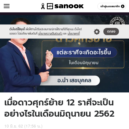
ดูดวง
เข้าสู่ระบบสมาชิก
หมวดอื่นๆ
//s.isanook.com/ho/0/ud/32/162141/nh.jpg
Sanook
//s.isanook.com/sr/0/images/logo-
600
60
new-
sanook.png
เว็บไซต์นี้ใช้คุกกี้
เพื่อให้ท่านได้รับประสบการณ์การใช้งานที่ดีที่สุดบน เว็บไซต์
ตกลง
ของเรา โปรดศึกษาเพิ่มเติมที่
นโยบายความเป็นส่วนตัว
และ
นโยบายคุกกี้
เมื่อดาวศุกร์ย้าย 12 ราศีจะเป็น
อย่างไรในเดือนมิถุนายน 2562
10 มิ.ย. 62 (17:56 น.)