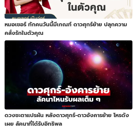
หมอเชอร์ ทักคนวันนี้มีเกณฑ์ ดาวศุกร์ย้าย ปลุกความ
คลั่งรักในตัวคุณ
ดวงชะตาแปรผัน หลังดาวศุกร์-ดาวอังคารย้าย โหรดัง
เผย ลัคนาที่ได้รับอิทธิพล