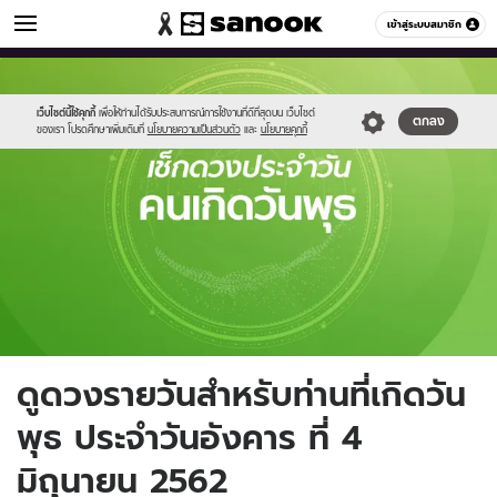
ดูดวง
เข้าสู่ระบบสมาชิก
หมวดอื่นๆ
//s.isanook.com/ho/0/ud/fxd/day/wednesday.jpg
Sanook
//s.isanook.com/sr/0/images/logo-
600
60
new-
sanook.png
เว็บไซต์นี้ใช้คุกกี้
เพื่อให้ท่านได้รับประสบการณ์การใช้งานที่ดีที่สุดบน เว็บไซต์
ตกลง
ของเรา โปรดศึกษาเพิ่มเติมที่
นโยบายความเป็นส่วนตัว
และ
นโยบายคุกกี้
ดูดวงรายวันสำหรับท่านที่เกิดวัน
พุธ ประจำวันอังคาร ที่ 4
มิถุนายน 2562