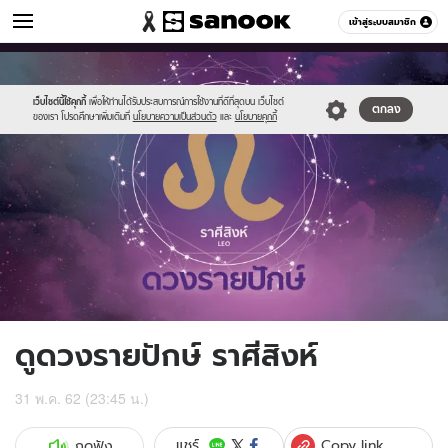
ดูดวง
เข้าสู่ระบบสมาชิก
หมวดอื่นๆ
//s.isanook.com/ho/0/ud/fxd/fortnightly/15day_leo.png
Sanook
//s.isanook.com/sr/0/images/logo-
600
60
new-
sanook.png
เว็บไซต์นี้ใช้คุกกี้
เพื่อให้ท่านได้รับประสบการณ์การใช้งานที่ดีที่สุดบน เว็บไซต์
ตกลง
ของเรา โปรดศึกษาเพิ่มเติมที่
นโยบายความเป็นส่วนตัว
และ
นโยบายคุกกี้
ดูดวงรายปักษ์ ราศีสิงห์
31 พ.ค. 62 (23:45 น.)
Copy link
แชร์
กดฟัง