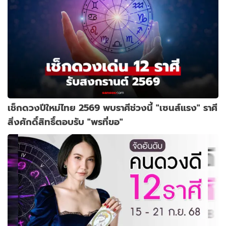
เช็กดวงปีใหม่ไทย 2569 พบราศีช่วงนี้ "เซนส์แรง" ราศี
สิ่งศักดิ์สิทธิ์ตอบรับ "พรที่ขอ"