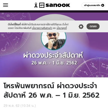
ดูดวง
เข้าสู่ระบบสมาชิก
หมวดอื่นๆ
//s.isanook.com/ho/0/ud/32/161277/horo1.4.jpg
Sanook
//s.isanook.com/sr/0/images/logo-
600
60
new-
sanook.png
เว็บไซต์นี้ใช้คุกกี้
เพื่อให้ท่านได้รับประสบการณ์การใช้งานที่ดีที่สุดบน เว็บไซต์
ตกลง
ของเรา โปรดศึกษาเพิ่มเติมที่
นโยบายความเป็นส่วนตัว
และ
นโยบายคุกกี้
โหรพันพยากรณ์ ผ่าดวงประจำ
สัปดาห์ 26 พ.ค. – 1 มิ.ย. 2562
29 พ.ค. 62 (10:34 น.)