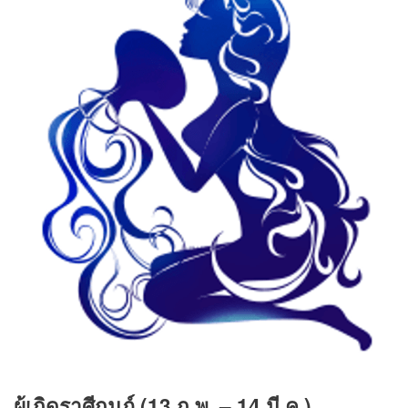
ผู้เกิดราศีกุมภ์ (13 ก.พ. – 14 มี.ค.)