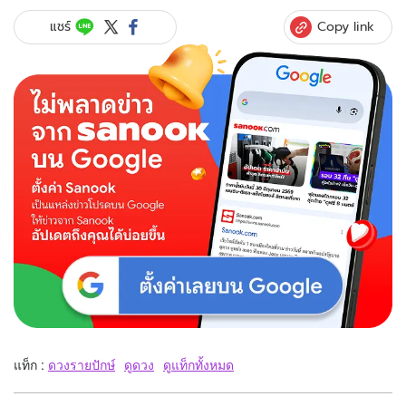
Copy link
แชร์
แท็ก :
ดวงรายปักษ์
ดูดวง
ดูแท็กทั้งหมด