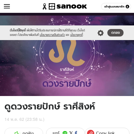
ดูดวง
เข้าสู่ระบบสมาชิก
หมวดอื่นๆ
//s.isanook.com/ho/0/ud/fxd/fortnightly/15day_leo.png
Sanook
//s.isanook.com/sr/0/images/logo-
600
60
new-
sanook.png
เว็บไซต์นี้ใช้คุกกี้
เพื่อให้ท่านได้รับประสบการณ์การใช้งานที่ดีที่สุดบน เว็บไซต์
ตกลง
ของเรา โปรดศึกษาเพิ่มเติมที่
นโยบายความเป็นส่วนตัว
และ
นโยบายคุกกี้
ดูดวงรายปักษ์ ราศีสิงห์
14 พ.ค. 62 (23:58 น.)
Copy link
แชร์
กดฟัง