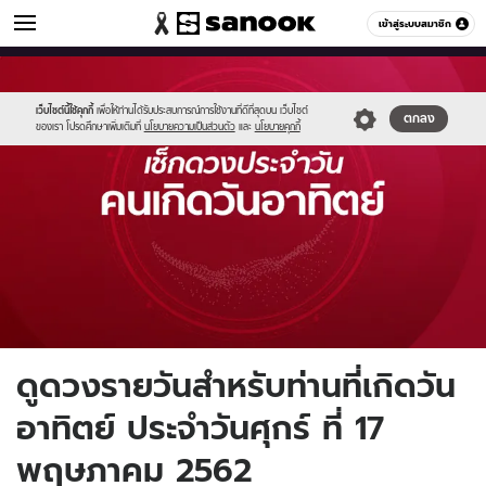
ดูดวง
เข้าสู่ระบบสมาชิก
หมวดอื่นๆ
//s.isanook.com/ho/0/ud/fxd/day/sunday.jpg
Sanook
//s.isanook.com/sr/0/images/logo-
600
60
new-
sanook.png
เว็บไซต์นี้ใช้คุกกี้
เพื่อให้ท่านได้รับประสบการณ์การใช้งานที่ดีที่สุดบน เว็บไซต์
ตกลง
ของเรา โปรดศึกษาเพิ่มเติมที่
นโยบายความเป็นส่วนตัว
และ
นโยบายคุกกี้
ดูดวงรายวันสำหรับท่านที่เกิดวัน
อาทิตย์ ประจำวันศุกร์ ที่ 17
พฤษภาคม 2562