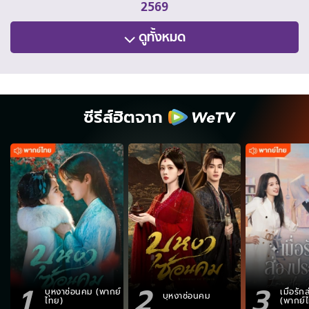
2569
ดูทั้งหมด
ซีรีส์ฮิตจาก
1
2
3
บุหงาซ่อนคม (พากย์
เมื่อรั
บุหงาซ่อนคม
ไทย)
(พากย์