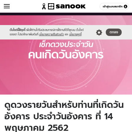
ดูดวง
เข้าสู่ระบบสมาชิก
หมวดอื่นๆ
//s.isanook.com/ho/0/ud/fxd/day/tuesday.jpg
Sanook
//s.isanook.com/sr/0/images/logo-
600
60
new-
sanook.png
เว็บไซต์นี้ใช้คุกกี้
เพื่อให้ท่านได้รับประสบการณ์การใช้งานที่ดีที่สุดบน เว็บไซต์
ตกลง
ของเรา โปรดศึกษาเพิ่มเติมที่
นโยบายความเป็นส่วนตัว
และ
นโยบายคุกกี้
ดูดวงรายวันสำหรับท่านที่เกิดวัน
อังคาร ประจำวันอังคาร ที่ 14
พฤษภาคม 2562