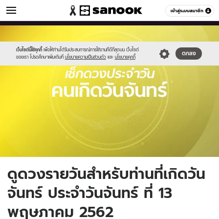
ดูดวง
เข้าสู่ระบบสมาชิก
หมวดอื่นๆ
//s.isanook.com/ho/0/ud/fxd/day/monday.jpg
Sanook
//s.isanook.com/sr/0/images/logo-
600
60
new-
sanook.png
เว็บไซต์นี้ใช้คุกกี้
เพื่อให้ท่านได้รับประสบการณ์การใช้งานที่ดีที่สุดบน เว็บไซต์
ตกลง
ของเรา โปรดศึกษาเพิ่มเติมที่
นโยบายความเป็นส่วนตัว
และ
นโยบายคุกกี้
ดูดวงรายวันสำหรับท่านที่เกิดวัน
จันทร์ ประจำวันจันทร์ ที่ 13
พฤษภาคม 2562