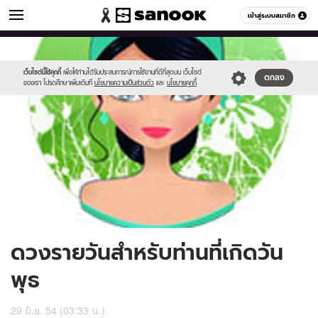
ดูดวง
เข้าสู่ระบบสมาชิก
หมวดอื่นๆ
//s.isanook.com/ho/0/ud/3/15981/170-
Sanook
//s.isanook.com/sr/0/images/logo-
600
60
wed.jpg
new-
sanook.png
เว็บไซต์นี้ใช้คุกกี้
เพื่อให้ท่านได้รับประสบการณ์การใช้งานที่ดีที่สุดบน เว็บไซต์
ตกลง
ของเรา โปรดศึกษาเพิ่มเติมที่
นโยบายความเป็นส่วนตัว
และ
นโยบายคุกกี้
ดวงรายวันสำหรับท่านที่เกิดวัน
พุธ
29 มิ.ย. 54 (03:33 น.)