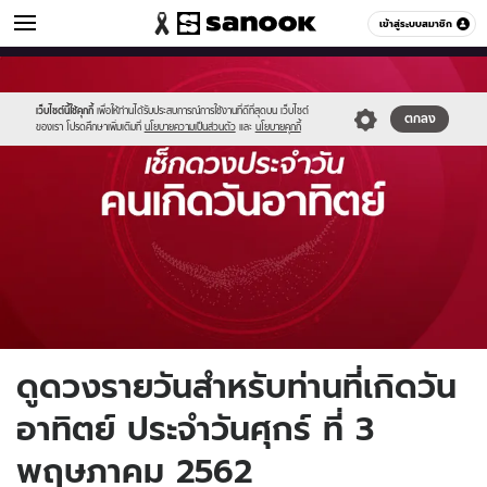
ดูดวง
เข้าสู่ระบบสมาชิก
หมวดอื่นๆ
//s.isanook.com/ho/0/ud/fxd/day/sunday.jpg
Sanook
//s.isanook.com/sr/0/images/logo-
600
60
new-
sanook.png
เว็บไซต์นี้ใช้คุกกี้
เพื่อให้ท่านได้รับประสบการณ์การใช้งานที่ดีที่สุดบน เว็บไซต์
ตกลง
ของเรา โปรดศึกษาเพิ่มเติมที่
นโยบายความเป็นส่วนตัว
และ
นโยบายคุกกี้
ดูดวงรายวันสำหรับท่านที่เกิดวัน
อาทิตย์ ประจำวันศุกร์ ที่ 3
พฤษภาคม 2562