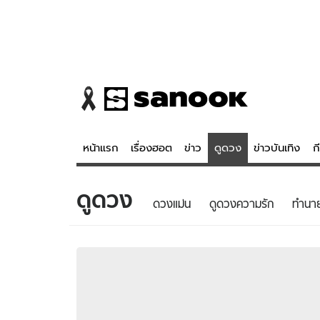
หน้าแรก
เรื่องฮอต
ข่าว
ดูดวง
ข่าวบันเทิง
ก
ดูดวง
ข่าว
ดูดวง - 
ดวงแม่น
ดูดวงความรัก
ทํานา
เรื่องฮอต
ดูดวง
ข่าว
หวยไทย
ข่าวบันเทิง
สถิติหวยไท
ข่าวกีฬา
หวยลาว
ข่าวเศรษฐกิจ