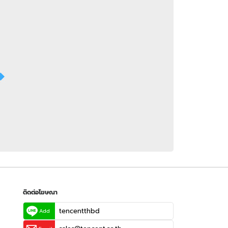
 WeTV
ติดต่อโฆษณา
tencentthbd
sales@tencent.co.th
รา
ร้องเรียนเนื้อหาไม่เหมาะสม
แนะนำติชม แจ้งปัญหาการใช้งาน
ติดต่อโฆษณา
tencentthbd
Add