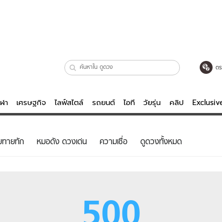
ตร
ีฬา
เศรษฐกิจ
ไลฟ์สไตล์
รถยนต์
ไอที
วัยรุ่น
คลิป
Exclusi
ตรวจหวย
ไลฟ์สไตล์
บันเทิงค
ยทายทัก
หมอดัง ดวงเด่น
ความเชื่อ
ดูดวงทั้งหมด
ผู้หญิง
หนัง-ละคร
ผู้ชาย
เพลง
ย
วัยรุ่น
เกมส์
500
ไอที
คลิป
รถยนต์
พอดแคสต์