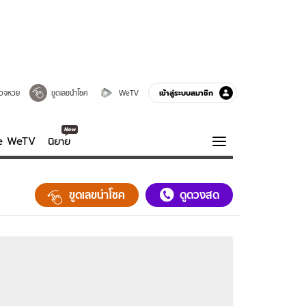
เข้าสู่ระบบสมาชิก
วจหวย
ขูดเลขนำโชค
WeTV
ve WeTV
นิยาย
รบรส
ความรู้รอบตัว
ขูดเลขนำโชค
ดูดวงสด
ฮาวทู
กูรู-รอบรู้