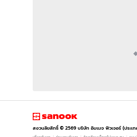
อัปเดตจีน
เช็กข่าวชัวร์
ติดตามสนุกโซเชี
ดาวน์โหลดสนุกแอปฟรี
สงวนลิขสิทธิ์ ©
2569
บริษัท อิมเมจ ฟิวเจอร์ (ประเทศไทย) จำกัด
สงวนลิขสิทธิ์ ©
2569
บริษัท อิมเมจ ฟิวเจอร์ (ประเ