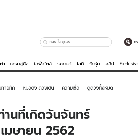
ตร
ีฬา
เศรษฐกิจ
ไลฟ์สไตล์
รถยนต์
ไอที
วัยรุ่น
คลิป
Exclusi
ตรวจหวย
ไลฟ์สไตล์
บันเทิงค
ยทายทัก
หมอดัง ดวงเด่น
ความเชื่อ
ดูดวงทั้งหมด
ผู้หญิง
หนัง-ละคร
ผู้ชาย
เพลง
านที่เกิดวันจันทร์
ย
วัยรุ่น
เกมส์
20 เมษายน 2562
ไอที
คลิป
รถยนต์
พอดแคสต์