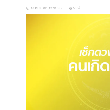
อัปเดตจีน
18 เม.ย. 62 (13:31 น.)
พิมพ์
เช็กข่าวชัวร์
ติดตามสนุกโซเชี
ดาวน์โหลดสนุกแอปฟรี
สงวนลิขสิทธิ์ ©
2569
บริษัท อิมเมจ ฟิวเจอร์ (ประเทศไทย) จำกัด