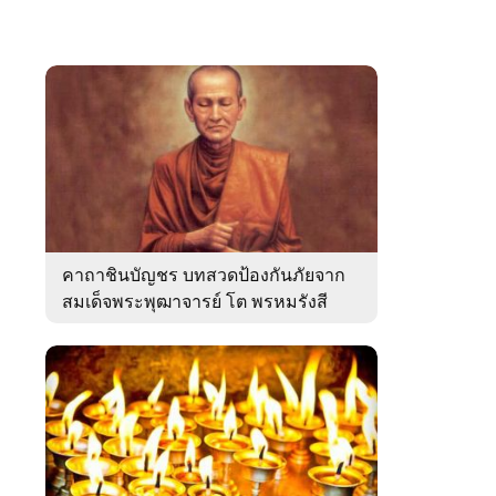
คาถาชินบัญชร บทสวดป้องกันภัยจาก
สมเด็จพระพุฒาจารย์ โต พรหมรังสี