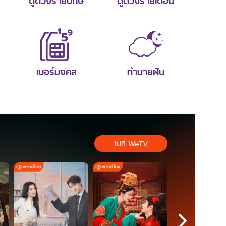
ดูดวงรายปักษ์
ดูดวงรายเดือน
เบอร์มงคล
ทำนายฝัน
ไปที่ WeTV