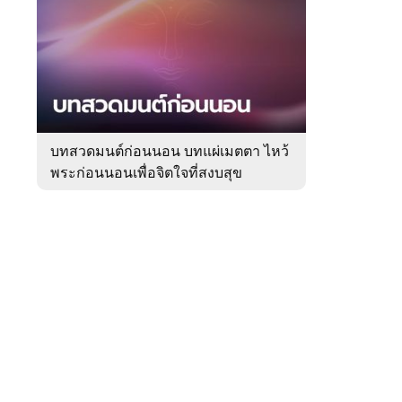
สัปดาห์
ของ
Sanook
ดูด
 WeTV
วง
บทสวดมนต์ก่อนนอน บทแผ่เมตตา ไหว้
พระก่อนนอนเพื่อจิตใจที่สงบสุข
ติดต่อโฆษณา
tencentthbd
sales@tencent.co.th
รา
ร้องเรียนเนื้อหาไม่เหมาะสม
แนะนำติชม แจ้งปัญหาการใช้งาน