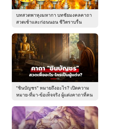
บทสวดพาหุงมหากา บทชัยมงคลคาถา
สวดเช้าและก่อนนอน ชีวิตราบรื่น
"ชินบัญชร" หมายถึงอะไร? เปิดความ
หมาย-ที่มา-ข้อเท็จจริง ผู้แต่งคาถาที่คน
ไทยคุ้นเคย