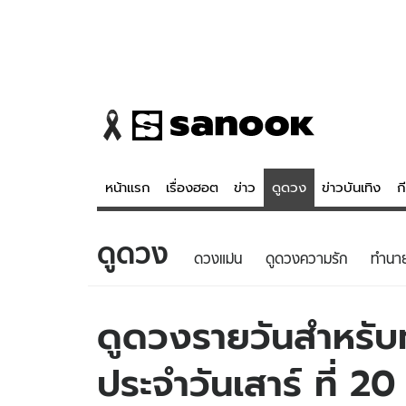
หน้าแรก
เรื่องฮอต
ข่าว
ดูดวง
ข่าวบันเทิง
ก
ดูดวง
ข่าว
ดูดวง - 
ดวงแม่น
ดูดวงความรัก
ทํานา
เรื่องฮอต
ดูดวง
ข่าว
หวยไทย
ดูดวงรายวันสำหรับท่
ข่าวบันเทิง
สถิติหวยไท
ประจำวันเสาร์ ที่ 
ข่าวกีฬา
หวยลาว
ข่าวเศรษฐกิจ