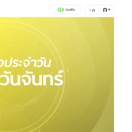
ก
สุขภาพ
+
ดูทีวี
-
ก
กดฟัง
เที่ยว-กิน
WeTV
Tasteful Thailand
Exclusive
Sanook Choice
นิยาย
ยลได้ที่
ร่วมงานกับเ