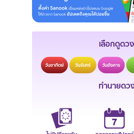
เลือกดูดวง
วัน
อาทิตย์
วัน
จันทร์
วัน
อังคาร
ทำนายดวงช