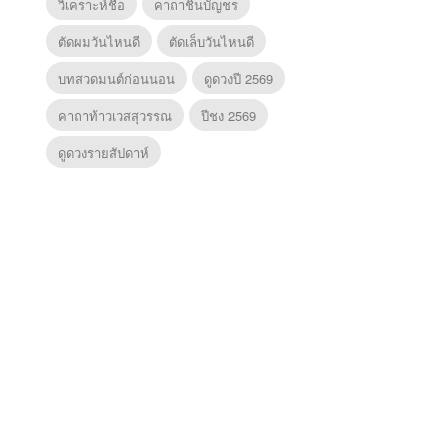
วิเคราะห์ชื่อ
คาถาชินบัญชร
ตัดผมวันไหนดี
ตัดเล็บวันไหนดี
บทสวดมนต์ก่อนนอน
ดูดวงปี 2569
คาถาท้าวเวสสุวรรณ
ปีชง 2569
ดูดวงรายสัปดาห์