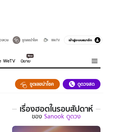
เข้าสู่ระบบสมาชิก
วจหวย
ขูดเลขนำโชค
WeTV
ve WeTV
นิยาย
รบรส
ความรู้รอบตัว
ขูดเลขนำโชค
ดูดวงสด
ฮาวทู
กูรู-รอบรู้
เรื่องฮอตในรอบสัปดาห์
เรื่อง
ของ
Sanook ดูดวง
ฮอต
ใน
รอบ