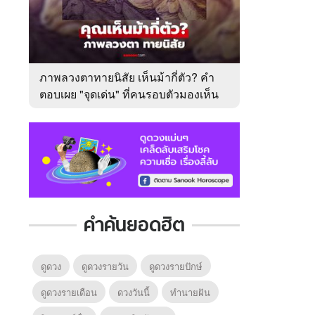
ภาพลวงตาทายนิสัย เห็นม้ากี่ตัว? คำ
ตอบเผย "จุดเด่น" ที่คนรอบตัวมองเห็น
ในตัวคุณ
คำค้นยอดฮิต
ดูดวง
ดูดวงรายวัน
ดูดวงรายปักษ์
ดูดวงรายเดือน
ดวงวันนี้
ทํานายฝัน