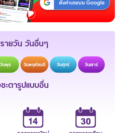
รายวัน วันอื่นๆ
วัน
พุธ
วัน
พฤหัสบดี
วัน
ศุกร์
วัน
เสาร์
ะตารูปแบบอื่น