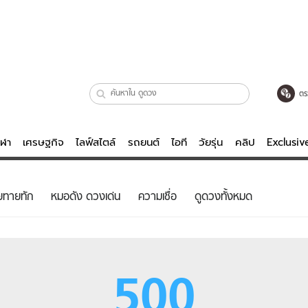
ตร
ีฬา
เศรษฐกิจ
ไลฟ์สไตล์
รถยนต์
ไอที
วัยรุ่น
คลิป
Exclusi
ตรวจหวย
ไลฟ์สไตล์
บันเทิงค
ยทายทัก
หมอดัง ดวงเด่น
ความเชื่อ
ดูดวงทั้งหมด
ผู้หญิง
หนัง-ละคร
ผู้ชาย
เพลง
ย
วัยรุ่น
เกมส์
500
ไอที
คลิป
รถยนต์
พอดแคสต์