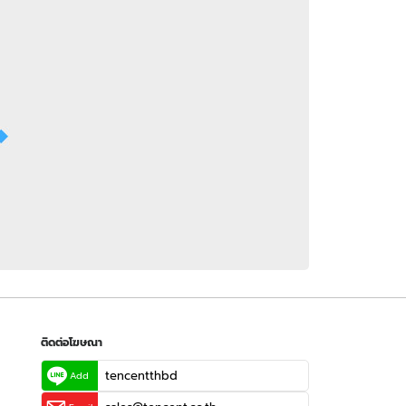
 WeTV
ติดต่อโฆษณา
tencentthbd
sales@tencent.co.th
รา
ร้องเรียนเนื้อหาไม่เหมาะสม
แนะนำติชม แจ้งปัญหาการใช้งาน
ติดต่อโฆษณา
tencentthbd
Add