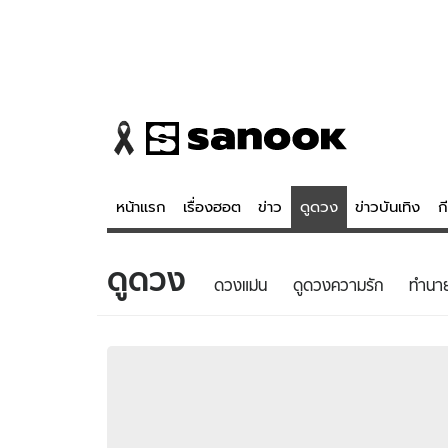
หน้าแรก
เรื่องฮอต
ข่าว
ดูดวง
ข่าวบันเทิง
ก
ดูดวง
ข่าว
ดูดวง - 
ดวงแม่น
ดูดวงความรัก
ทํานา
เรื่องฮอต
ดูดวง
ข่าว
หวยไทย
ข่าวบันเทิง
สถิติหวยไท
ข่าวกีฬา
หวยลาว
ข่าวเศรษฐกิจ