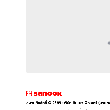
อัปเดตจีน
เช็กข่าวชัวร์
ติดตามสนุกโซเชี
ดาวน์โหลดสนุกแอปฟรี
สงวนลิขสิทธิ์ ©
2569
บริษัท อิมเมจ ฟิวเจอร์ (ประเทศไทย) จำกัด
สงวนลิขสิทธิ์ ©
2569
บริษัท อิมเมจ ฟิวเจอร์ (ประเ