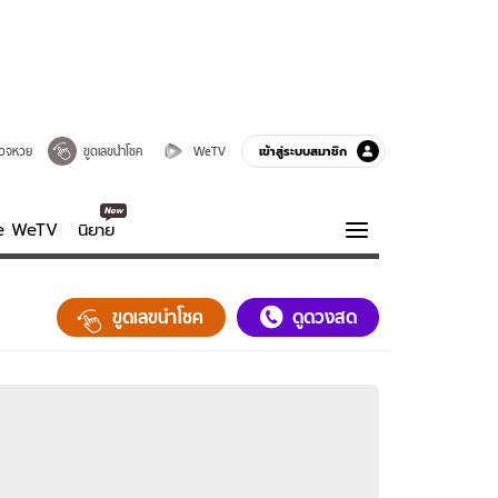
เข้าสู่ระบบสมาชิก
วจหวย
ขูดเลขนำโชค
WeTV
ve WeTV
นิยาย
รบรส
ความรู้รอบตัว
ขูดเลขนำโชค
ดูดวงสด
ฮาวทู
กูรู-รอบรู้