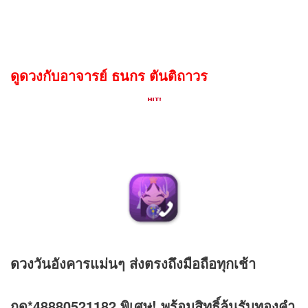
ดูดวงกับอาจารย์ ธนกร ตันติถาวร
ดวง
วันอังคารแม่นๆ ส่งตรงถึงมือถือทุกเช้า
กด*48880521182 พิเศษ! พร้อมสิทธิ์ลุ้นรับทองคำ