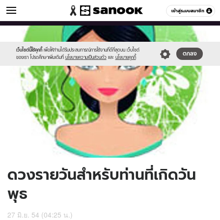
ดูดวง
เข้าสู่ระบบสมาชิก
หมวดอื่นๆ
//s.isanook.com/ho/0/ud/3/15797/170-
Sanook
//s.isanook.com/sr/0/images/logo-
600
60
wed.jpg
new-
sanook.png
เว็บไซต์นี้ใช้คุกกี้
เพื่อให้ท่านได้รับประสบการณ์การใช้งานที่ดีที่สุดบน เว็บไซต์
ตกลง
ของเรา โปรดศึกษาเพิ่มเติมที่
นโยบายความเป็นส่วนตัว
และ
นโยบายคุกกี้
ดวงรายวันสำหรับท่านที่เกิดวัน
พุธ
27 มิ.ย. 54 (04:25 น.)