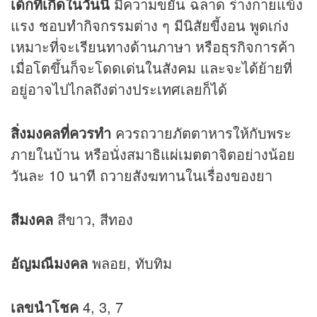
เด็กที่เกิดในวันนี้
มีความขยัน ฉลาด ร่างกายแข็ง
แรง ชอบทำกิจกรรมต่าง ๆ มีนิสัยขี้งอน พูดเก่ง
เหมาะที่จะเรียนทางด้านภาษา หรือธุรกิจการค้า
เมื่อโตขึ้นก็จะโดดเด่นในสังคม และจะได้ย้ายที่
อยู่อาจไปไกลถึงต่างประเทศเลยก็ได้
สิ่งมงคลที่ควรทำ
ควรถวายภัตตาหารให้กับพระ
ภายในบ้าน หรือนั่งสมาธิ
แผ่เมตตา
จิตอย่างน้อย
วันละ 10 นาที ถวายสังฆทานในเรื่องของยา
สีมงคล
สีขาว, สีทอง
อัญมณีมงคล
พลอย, ทับทิม
เลขนำโชค
4, 3, 7