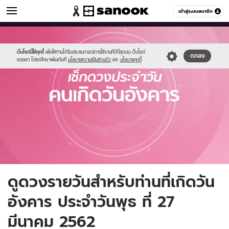
ดูดวง
เข้าสู่ระบบสมาชิก
หมวดอื่นๆ
//s.isanook.com/ho/0/ud/fxd/day/tuesday.jpg
Sanook
//s.isanook.com/sr/0/images/logo-
600
60
new-
sanook.png
เว็บไซต์นี้ใช้คุกกี้
เพื่อให้ท่านได้รับประสบการณ์การใช้งานที่ดีที่สุดบน เว็บไซต์
ตกลง
ของเรา โปรดศึกษาเพิ่มเติมที่
นโยบายความเป็นส่วนตัว
และ
นโยบายคุกกี้
ดูดวงรายวันสำหรับท่านที่เกิดวัน
อังคาร ประจำวันพุธ ที่ 27
มีนาคม 2562