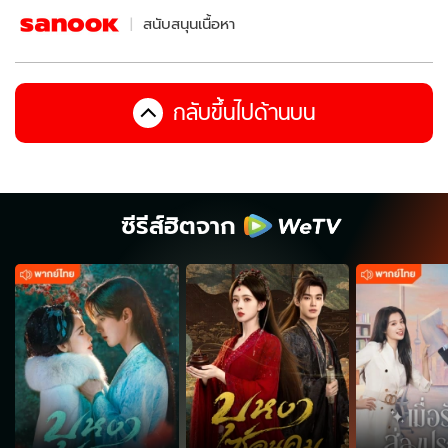
สนับสนุนเนื้อหา
กลับขึ้นไปด้านบน
ซีรีส์ฮิตจาก