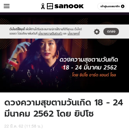
ดูดวง
เข้าสู่ระบบสมาชิก
หมวดอื่นๆ
//s.isanook.com/ho/0/ud/31/157321/horo(10).jpg
Sanook
//s.isanook.com/sr/0/images/logo-
600
60
new-
sanook.png
เว็บไซต์นี้ใช้คุกกี้
เพื่อให้ท่านได้รับประสบการณ์การใช้งานที่ดีที่สุดบน เว็บไซต์
ตกลง
ของเรา โปรดศึกษาเพิ่มเติมที่
นโยบายความเป็นส่วนตัว
และ
นโยบายคุกกี้
ดวงความสุขตามวันเกิด 18 - 24
มีนาคม 2562 โดย ยิปโซ
22 มี.ค. 62 (11:58 น.)