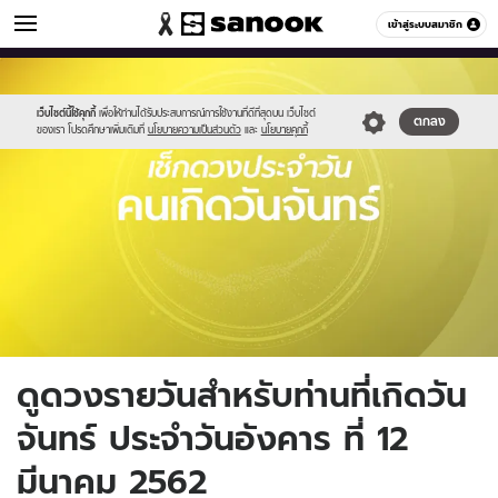
ดูดวง
เข้าสู่ระบบสมาชิก
หมวดอื่นๆ
//s.isanook.com/ho/0/ud/fxd/day/monday.jpg
Sanook
//s.isanook.com/sr/0/images/logo-
600
60
new-
sanook.png
เว็บไซต์นี้ใช้คุกกี้
เพื่อให้ท่านได้รับประสบการณ์การใช้งานที่ดีที่สุดบน เว็บไซต์
ตกลง
ของเรา โปรดศึกษาเพิ่มเติมที่
นโยบายความเป็นส่วนตัว
และ
นโยบายคุกกี้
ดูดวงรายวันสำหรับท่านที่เกิดวัน
จันทร์ ประจำวันอังคาร ที่ 12
มีนาคม 2562