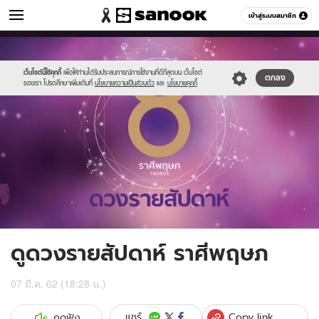
ดูดวง
เข้าสู่ระบบสมาชิก
หมวดอื่นๆ
//s.isanook.com/ho/0/ud/fxd/week/taurus_zodiac.png
Sanook
//s.isanook.com/sr/0/images/logo-
600
60
new-
sanook.png
เว็บไซต์นี้ใช้คุกกี้
เพื่อให้ท่านได้รับประสบการณ์การใช้งานที่ดีที่สุดบน เว็บไซต์
ตกลง
ของเรา โปรดศึกษาเพิ่มเติมที่
นโยบายความเป็นส่วนตัว
และ
นโยบายคุกกี้
ดูดวงรายสัปดาห์ ราศีพฤษภ
07 มี.ค. 62 (18:28 น.)
Copy link
แชร์
กดฟัง