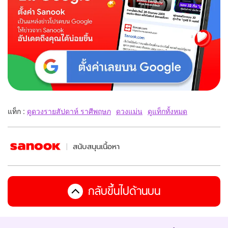
แท็ก :
ดูดวงรายสัปดาห์ ราศีพฤษภ
ดวงแม่น
ดูแท็กทั้งหมด
สนับสนุนเนื้อหา
กลับขึ้นไปด้านบน