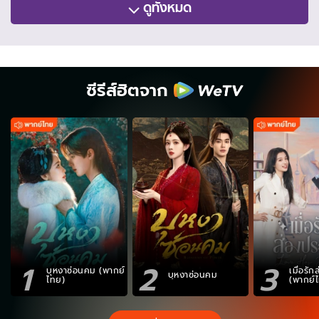
ดูทั้งหมด
ซีรีส์ฮิตจาก
1
2
3
บุหงาซ่อนคม (พากย์
เมื่อรั
บุหงาซ่อนคม
ไทย)
(พากย์