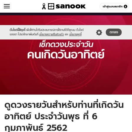
ดูดวง
เข้าสู่ระบบสมาชิก
หมวดอื่นๆ
//s.isanook.com/ho/0/ud/fxd/day/sunday.jpg
Sanook
//s.isanook.com/sr/0/images/logo-
600
60
new-
sanook.png
เว็บไซต์นี้ใช้คุกกี้
เพื่อให้ท่านได้รับประสบการณ์การใช้งานที่ดีที่สุดบน เว็บไซต์
ตกลง
ของเรา โปรดศึกษาเพิ่มเติมที่
นโยบายความเป็นส่วนตัว
และ
นโยบายคุกกี้
ดูดวงรายวันสำหรับท่านที่เกิดวัน
อาทิตย์ ประจำวันพุธ ที่ 6
กุมภาพันธ์ 2562