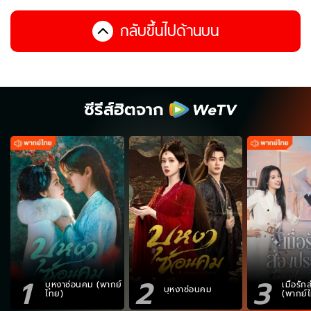
กลับขึ้นไปด้านบน
ซีรีส์ฮิตจาก
1
2
3
บุหงาซ่อนคม (พากย์
เมื่อรั
บุหงาซ่อนคม
ไทย)
(พากย์