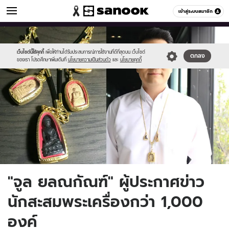
ดูดวง
เข้าสู่ระบบสมาชิก
หมวดอื่นๆ
//s.isanook.com/ho/0/ud/30/154789/kh.jpg
Sanook
//s.isanook.com/sr/0/images/logo-
600
60
new-
sanook.png
เว็บไซต์นี้ใช้คุกกี้
เพื่อให้ท่านได้รับประสบการณ์การใช้งานที่ดีที่สุดบน เว็บไซต์
ตกลง
ของเรา โปรดศึกษาเพิ่มเติมที่
นโยบายความเป็นส่วนตัว
และ
นโยบายคุกกี้
"จูล ยลณกัณฑ์" ผู้ประกาศข่าว
นักสะสมพระเครื่องกว่า 1,000
องค์