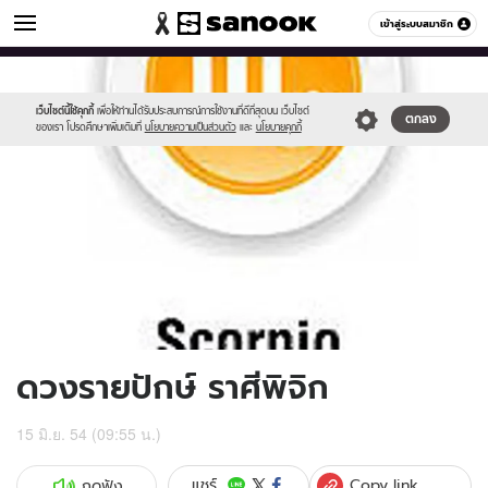
ดูดวง
เข้าสู่ระบบสมาชิก
หมวดอื่นๆ
//s.isanook.com/ho/0/ud/3/15477/scorpio.jpg
Sanook
//s.isanook.com/sr/0/images/logo-
600
60
new-
sanook.png
เว็บไซต์นี้ใช้คุกกี้
เพื่อให้ท่านได้รับประสบการณ์การใช้งานที่ดีที่สุดบน เว็บไซต์
ตกลง
ของเรา โปรดศึกษาเพิ่มเติมที่
นโยบายความเป็นส่วนตัว
และ
นโยบายคุกกี้
ดวงรายปักษ์ ราศีพิจิก
15 มิ.ย. 54 (09:55 น.)
Copy link
แชร์
กดฟัง