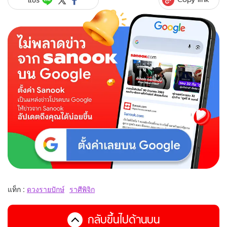
แท็ก :
ดวงรายปักษ์
ราศีพิจิก
กลับขึ้นไปด้านบน