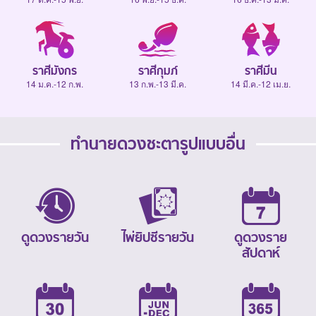
ราศีมังกร
ราศีกุมภ์
ราศีมีน
14 ม.ค.-12 ก.พ.
13 ก.พ.-13 มี.ค.
14 มี.ค.-12 เม.ย.
ทำนายดวงชะตารูปแบบอื่น
ดูดวงรายวัน
ไพ่ยิปซีรายวัน
ดูดวงราย
สัปดาห์