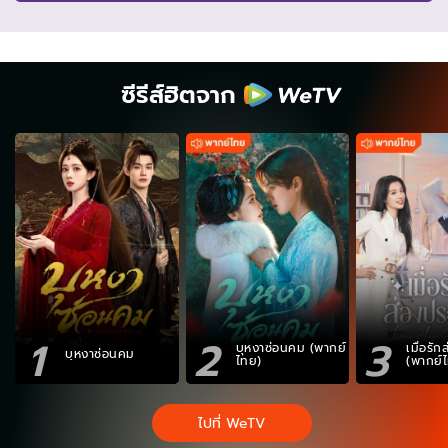
ซีรีส์ฮิตจาก
1
2
3
บุหงาซ่อนคม (พากย์
เมื่อรั
บุหงาซ่อนคม
ไทย)
(พากย์
ไปที่ WeTV