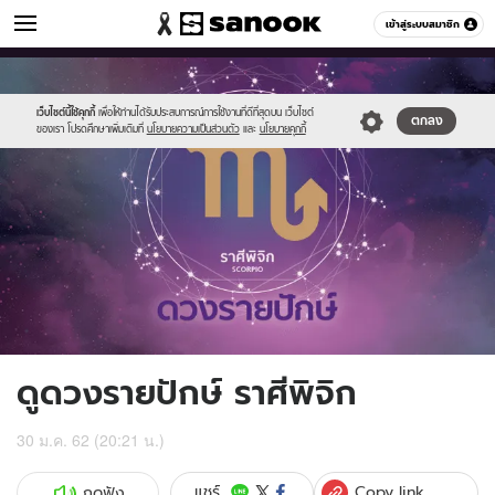
ดูดวง
เข้าสู่ระบบสมาชิก
หมวดอื่นๆ
//s.isanook.com/ho/0/ud/fxd/fortnightly/15day_scorpio.png
Sanook
//s.isanook.com/sr/0/images/logo-
600
60
new-
sanook.png
เว็บไซต์นี้ใช้คุกกี้
เพื่อให้ท่านได้รับประสบการณ์การใช้งานที่ดีที่สุดบน เว็บไซต์
ตกลง
ของเรา โปรดศึกษาเพิ่มเติมที่
นโยบายความเป็นส่วนตัว
และ
นโยบายคุกกี้
ดูดวงรายปักษ์ ราศีพิจิก
30 ม.ค. 62 (20:21 น.)
Copy link
แชร์
กดฟัง