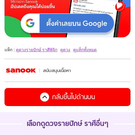
แท็ก :
ดูดวงรายปักษ์ ราศีพิจิก
ดูดวง
ดูแท็กทั้งหมด
สนับสนุนเนื้อหา
กลับขึ้นไปด้านบน
เลือกดู
ดวงรายปักษ์
ราศีอื่นๆ