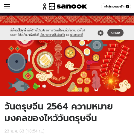
ดูดวง
เข้าสู่ระบบสมาชิก
หมวดอื่นๆ
//s.isanook.com/ho/0/ud/30/154421/chinese-
Sanook
//s.isanook.com/sr/0/images/logo-
600
60
new-
new-
year.jpg
sanook.png
เว็บไซต์นี้ใช้คุกกี้
เพื่อให้ท่านได้รับประสบการณ์การใช้งานที่ดีที่สุดบน เว็บไซต์
ตกลง
ของเรา โปรดศึกษาเพิ่มเติมที่
นโยบายความเป็นส่วนตัว
และ
นโยบายคุกกี้
วันตรุษจีน 2564 ความหมาย
มงคลของไหว้วันตรุษจีน
23 ม.ค. 63 (13:54 น.)