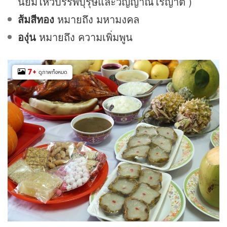
นิยมไหว้บรรพบุรุษและวิญญาณไร้ญาติ )
ส้มสีทอง
หมายถึง มหามงคล
องุ่น
หมายถึง ความเพิ่มพูน
7
+
ดูภาพทั้งหมด