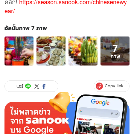
คลิก!
https://season.sanook.com/chinesenewy
ear/
อัลบั้มภาพ 7 ภาพ
อัลบั้ม
7
ภาพ
7
ภาพ
ภาพ
ของ
วัน
ตรุษ
จีน
Copy link
แชร์
2564
ความ
หมาย
มงคล
ของ
ไหว้
วัน
ตรุษ