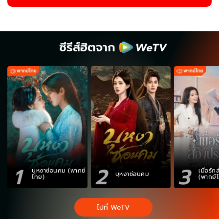
ซีรีส์ฮิตจาก
1
2
3
บุหงาซ่อนคม (พากย์
เมื่อรั
บุหงาซ่อนคม
ไทย)
(พากย์
ไปที่ WeTV