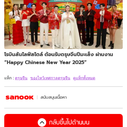
โรบินสันไลฟ์สไตล์ ต้อนรับตรุษจีนปีมะเส็ง ผ่านงาน
“Happy Chinese New Year 2025”
แท็ก :
ตรุษจีน
ของไหว้เทศกาลตรุษจีน
ดูแท็กทั้งหมด
สนับสนุนเนื้อหา
กลับขึ้นไปด้านบน