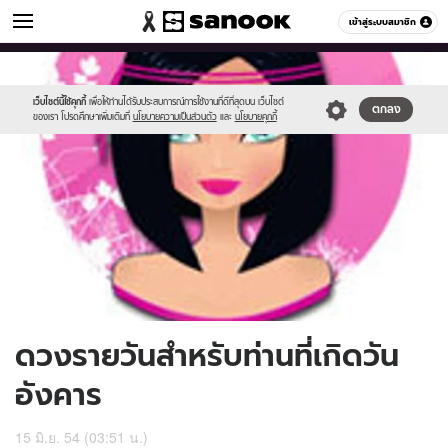
ดูดวง
เข้าสู่ระบบสมาชิก
หมวดอื่นๆ
//s.isanook.com/ho/0/ud/3/15397/170-
Sanook
//s.isanook.com/sr/0/images/logo-
600
60
tue.jpg
new-
sanook.png
เว็บไซต์นี้ใช้คุกกี้
เพื่อให้ท่านได้รับประสบการณ์การใช้งานที่ดีที่สุดบน เว็บไซต์
ตกลง
ของเรา โปรดศึกษาเพิ่มเติมที่
นโยบายความเป็นส่วนตัว
และ
นโยบายคุกกี้
ดวงรายวันสำหรับท่านที่เกิดวัน
อังคาร
15 มิ.ย. 54 (03:51 น.)