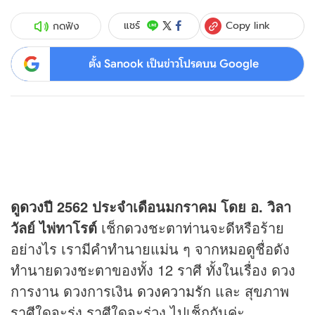
Copy link
แชร์
กดฟัง
ตั้ง Sanook เป็นข่าวโปรดบน Google
ดู
ดวง
ปี 2562 ประจำเดือนมกราคม โดย อ. วิลา
วัลย์ ไพ่ทาโรต์
เช็ก
ดวง
ชะตาท่านจะดีหรือร้าย
อย่างไร เรามีคำทำนายแม่น ๆ จากหมอดูชื่อดัง
ทำนายดวงชะตาของทั้ง 12 ราศี ทั้งในเรื่อง ดวง
การงาน ดวงการเงิน
ดวงความรัก
และ สุขภาพ
ราศีใดจะรุ่ง ราศีใดจะร่วง ไปเช็กกันค่ะ