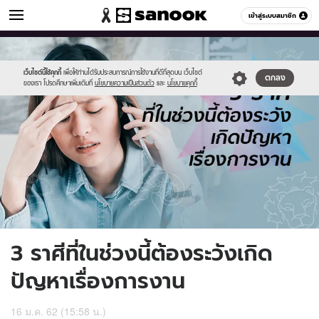
ดูดวง
เข้าสู่ระบบสมาชิก
หมวดอื่นๆ
//s.isanook.com/ho/0/ud/30/153681/work_problems.jpg
Sanook
//s.isanook.com/sr/0/images/logo-
600
60
new-
sanook.png
เว็บไซต์นี้ใช้คุกกี้
เพื่อให้ท่านได้รับประสบการณ์การใช้งานที่ดีที่สุดบน เว็บไซต์
ตกลง
ของเรา โปรดศึกษาเพิ่มเติมที่
นโยบายความเป็นส่วนตัว
และ
นโยบายคุกกี้
3 ราศีที่ในช่วงนี้ต้องระวังเกิด
ปัญหาเรื่องการงาน
16 ม.ค. 62 (15:58 น.)