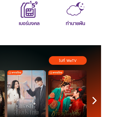
เบอร์มงคล
ทำนายฝัน
ไปที่ WeTV