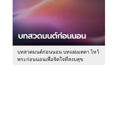
สัปดาห์
ของ
Sanook
ดูด
 WeTV
วง
บทสวดมนต์ก่อนนอน บทแผ่เมตตา ไหว้
พระก่อนนอนเพื่อจิตใจที่สงบสุข
ติดต่อโฆษณา
tencentthbd
sales@tencent.co.th
รา
ร้องเรียนเนื้อหาไม่เหมาะสม
แนะนำติชม แจ้งปัญหาการใช้งาน