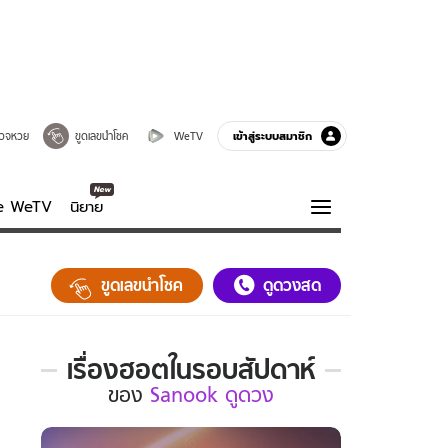
เข้าสู่ระบบสมาชิก
วจหวย
ขูดเลขนำโชค
WeTV
ve WeTV
นิยาย
รบรส
ความรู้รอบตัว
ขูดเลขนำโชค
ดูดวงสด
ฮาวทู
กูรู-รอบรู้
เรื่องฮอตในรอบสัปดาห์
เรื่อง
ของ
Sanook ดูดวง
ฮอต
ใน
รอบ