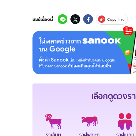
แชร์เรื่องนี้
Copy link
เลือกดู
ดวงรา
ราศีเมษ
ราศีพฤษภ
ราศีเมถุน