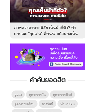
ภาพลวงตาทายนิสัย เห็นม้ากี่ตัว? คำ
ตอบเผย "จุดเด่น" ที่คนรอบตัวมองเห็น
ในตัวคุณ
คำค้นยอดฮิต
ดูดวง
ดูดวงรายวัน
ดูดวงรายปักษ์
ดูดวงรายเดือน
ดวงวันนี้
ทํานายฝัน