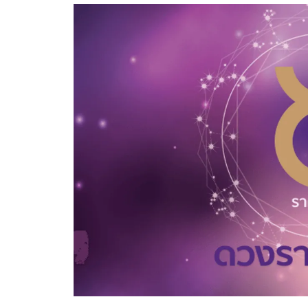
อัปเดตจีน
เช็กข่าวชัวร์
ติดตามสนุกโซเชี
ดาวน์โหลดสนุกแอปฟรี
สงวนลิขสิทธิ์ ©
2569
บริษัท อิมเมจ ฟิวเจอร์ (ประเทศไทย) จำกัด