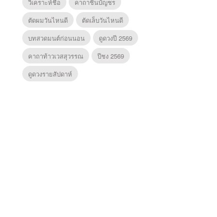
วิเคราะห์ชื่อ
คาถาชินบัญชร
ตัดผมวันไหนดี
ตัดเล็บวันไหนดี
บทสวดมนต์ก่อนนอน
ดูดวงปี 2569
คาถาท้าวเวสสุวรรณ
ปีชง 2569
ดูดวงรายสัปดาห์