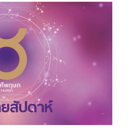
สุขภาพ
ดูทีวี
เที่ยว-กิน
WeTV
Tasteful Thailand
Exclusive
Sanook Choice
นิยาย
ยลได้ที่
ร่วมงานกับเ