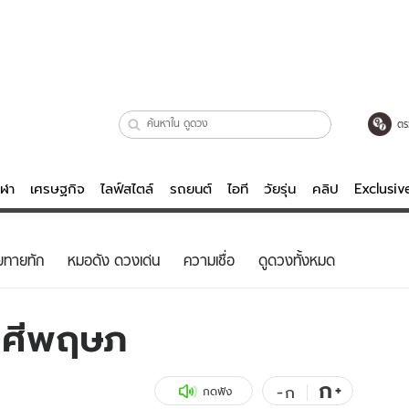
ตร
ีฬา
เศรษฐกิจ
ไลฟ์สไตล์
รถยนต์
ไอที
วัยรุ่น
คลิป
Exclusi
ตรวจหวย
ไลฟ์สไตล์
บันเทิงค
ยทายทัก
หมอดัง ดวงเด่น
ความเชื่อ
ดูดวงทั้งหมด
ผู้หญิง
หนัง-ละคร
ผู้ชาย
เพลง
าศีพฤษภ
ย
วัยรุ่น
เกมส์
ไอที
คลิป
ก
+
-
ก
กดฟัง
รถยนต์
พอดแคสต์