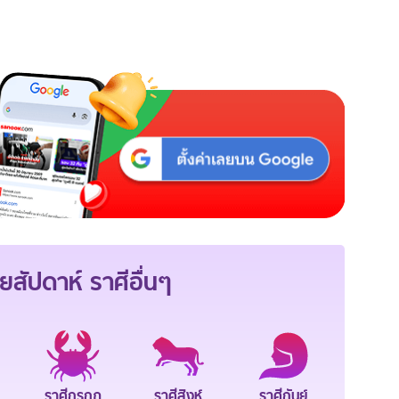
ยสัปดาห์
ราศีอื่นๆ
ราศีกรกฎ
ราศีสิงห์
ราศีกันย์