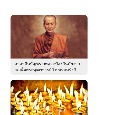
คาถาชินบัญชร บทสวดป้องกันภัยจาก
สมเด็จพระพุฒาจารย์ โต พรหมรังสี