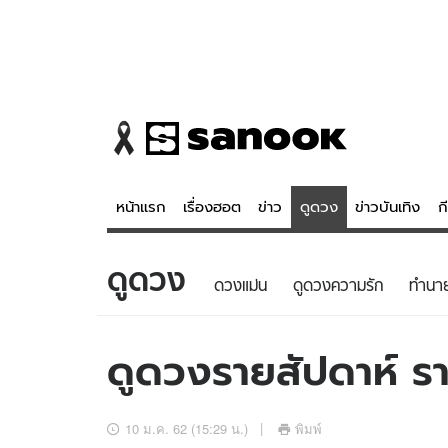
หน้าแรก
เรื่องฮอต
ข่าว
ดูดวง
ข่าวบันเทิง
ก
ดูดวง
ข่าว
ดูดวง - 
ดวงแม่น
ดูดวงความรัก
ทํานา
เรื่องฮอต
ดูดวง
ข่าว
หวยไทย
ดูดวงรายสัปดาห์ ร
ข่าวบันเทิง
สถิติหวยไท
ข่าวกีฬา
หวยลาว
10 ม.ค. 62 (15:29 น.)
พิมพ์
ข่าวเศรษฐกิจ