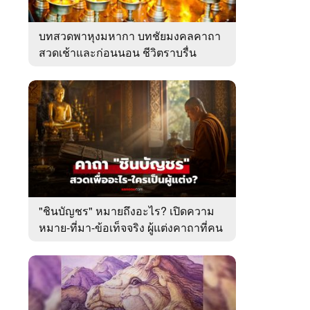
บทสวดพาหุงมหากา บทชัยมงคลคาถา
สวดเช้าและก่อนนอน ชีวิตราบรื่น
"ชินบัญชร" หมายถึงอะไร? เปิดความ
หมาย-ที่มา-ข้อเท็จจริง ผู้แต่งคาถาที่คน
ไทยคุ้นเคย