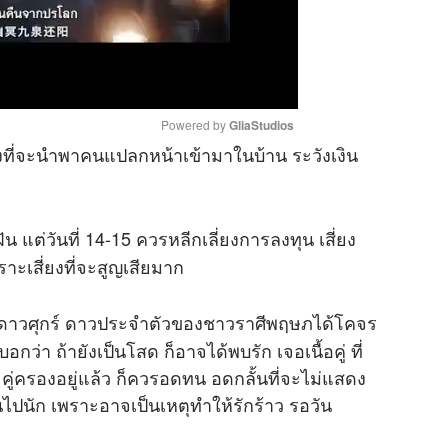
Powered by 
GliaStudios
งที่จะนำพาคนแปลกหน้าเข้ามาในบ้าน ระวังเงิน
M
u
่วันที่ 14-15 ควรหลีกเลี่ยงการลงทุน เสี่ยง
t
e
ม เพราะเสี่ยงที่จะสูญเสียมาก
ดาวศุกร์ ดาวประจำตัวของชาวราศีพฤษภได้โคจร
กว่า ถ้ายังเป็นโสด ก็อาจได้พบรัก เจอเนื้อคู่ ที่
คู่ครองอยู่แล้ว ก็ควรอดทน อดกลั้นที่จะไม่แสดง
ปนัก เพราะอาจเป็นเหตุทำให้รักร้าว รอวัน