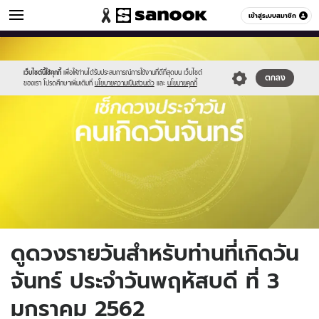
ดูดวง
เข้าสู่ระบบสมาชิก
หมวดอื่นๆ
//s.isanook.com/ho/0/ud/fxd/day/monday.jpg
Sanook
//s.isanook.com/sr/0/images/logo-
600
60
new-
sanook.png
เว็บไซต์นี้ใช้คุกกี้
เพื่อให้ท่านได้รับประสบการณ์การใช้งานที่ดีที่สุดบน เว็บไซต์
ตกลง
ของเรา โปรดศึกษาเพิ่มเติมที่
นโยบายความเป็นส่วนตัว
และ
นโยบายคุกกี้
ดูดวงรายวันสำหรับท่านที่เกิดวัน
จันทร์ ประจำวันพฤหัสบดี ที่ 3
มกราคม 2562