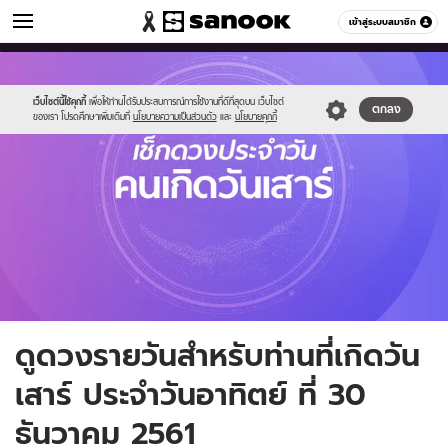
ดูดวง
เข้าสู่ระบบสมาชิก
หมวดอื่นๆ
//s.isanook.com/ho/0/ud/fxd/day/saturday.jpg
Sanook
//s.isanook.com/sr/0/images/logo-
600
60
new-
sanook.png
เว็บไซต์นี้ใช้คุกกี้
เพื่อให้ท่านได้รับประสบการณ์การใช้งานที่ดีที่สุดบน เว็บไซต์
ตกลง
ของเรา โปรดศึกษาเพิ่มเติมที่
นโยบายความเป็นส่วนตัว
และ
นโยบายคุกกี้
ดูดวงรายวันสำหรับท่านที่เกิดวัน
เสาร์ ประจำวันอาทิตย์ ที่ 30
ธันวาคม 2561