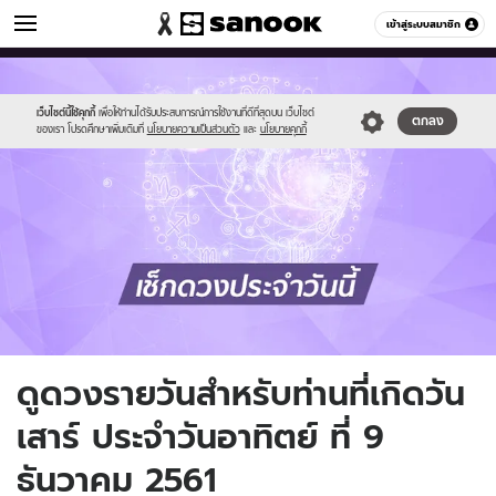
ดูดวง
เข้าสู่ระบบสมาชิก
หมวดอื่นๆ
//s.isanook.com/ho/0/ud/fxd/day/daily_saturday.png
Sanook
//s.isanook.com/sr/0/images/logo-
600
60
new-
sanook.png
เว็บไซต์นี้ใช้คุกกี้
เพื่อให้ท่านได้รับประสบการณ์การใช้งานที่ดีที่สุดบน เว็บไซต์
ตกลง
ของเรา โปรดศึกษาเพิ่มเติมที่
นโยบายความเป็นส่วนตัว
และ
นโยบายคุกกี้
ดูดวงรายวันสำหรับท่านที่เกิดวัน
เสาร์ ประจำวันอาทิตย์ ที่ 9
ธันวาคม 2561