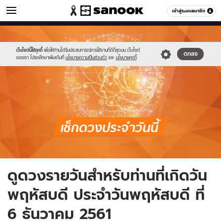
ดูดวง
เข้าสู่ระบบสมาชิก
หมวดอื่นๆ
//s.isanook.com/ho/0/ud/fxd/day/daily_thusday.png
Sanook
//s.isanook.com/sr/0/images/logo-
600
60
new-
sanook.png
เว็บไซต์นี้ใช้คุกกี้
เพื่อให้ท่านได้รับประสบการณ์การใช้งานที่ดีที่สุดบน เว็บไซต์
ตกลง
ของเรา โปรดศึกษาเพิ่มเติมที่
นโยบายความเป็นส่วนตัว
และ
นโยบายคุกกี้
ดูดวงรายวันสำหรับท่านที่เกิดวัน
พฤหัสบดี ประจำวันพฤหัสบดี ที่
6 ธันวาคม 2561