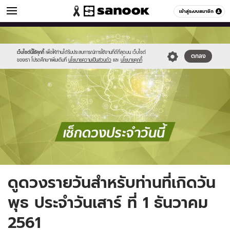
ดูดวง
เข้าสู่ระบบสมาชิก
หมวดอื่นๆ
//s.isanook.com/ho/0/ud/fxd/day/daily_wednesday.png
Sanook
//s.isanook.com/sr/0/images/logo-
600
60
new-
sanook.png
เว็บไซต์นี้ใช้คุกกี้
เพื่อให้ท่านได้รับประสบการณ์การใช้งานที่ดีที่สุดบน เว็บไซต์
ตกลง
ของเรา โปรดศึกษาเพิ่มเติมที่
นโยบายความเป็นส่วนตัว
และ
นโยบายคุกกี้
ดูดวงรายวันสำหรับท่านที่เกิดวัน
พุธ ประจำวันเสาร์ ที่ 1 ธันวาคม
2561