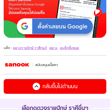
แท็ก :
ดูดวงรายปักษ์ ราศีกุมภ์
ดูดวง
ดูแท็กทั้งหมด
สนับสนุนเนื้อหา
กลับขึ้นไปด้านบน
เลือกดู
ดวงรายปักษ์
ราศีอื่นๆ