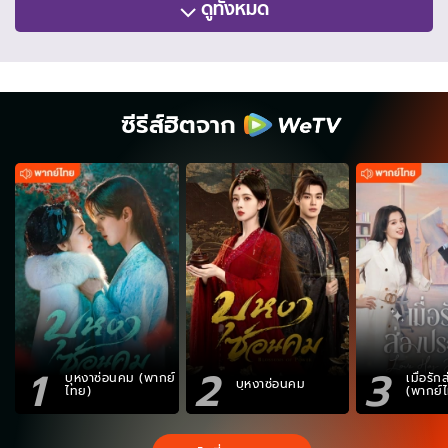
ดูทั้งหมด
ซีรีส์ฮิตจาก
1
2
3
บุหงาซ่อนคม (พากย์
เมื่อรั
บุหงาซ่อนคม
ไทย)
(พากย์