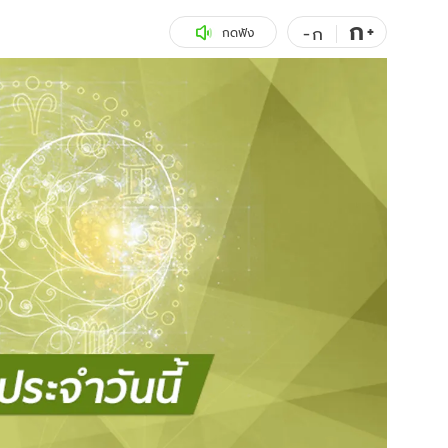
ก
สุขภาพ
+
ดูทีวี
-
ก
กดฟัง
เที่ยว-กิน
WeTV
Tasteful Thailand
Exclusive
Sanook Choice
นิยาย
ยลได้ที่
ร่วมงานกับเ