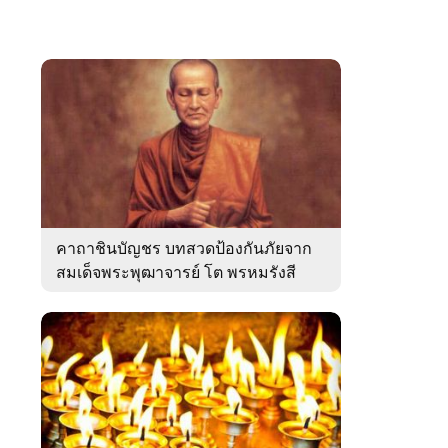
คาถาชินบัญชร บทสวดป้องกันภัยจาก
สมเด็จพระพุฒาจารย์ โต พรหมรังสี