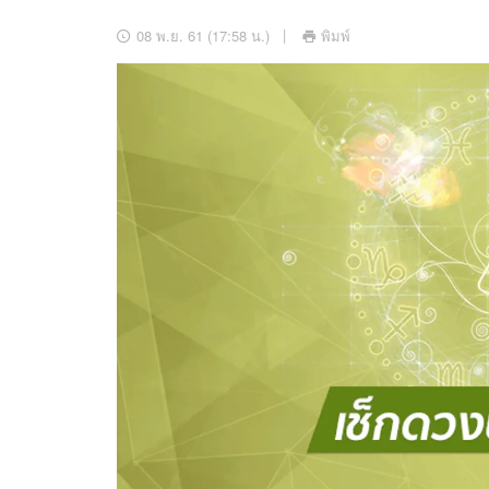
อัปเดตจีน
08 พ.ย. 61 (17:58 น.)
พิมพ์
เช็กข่าวชัวร์
ติดตามสนุกโซเชี
ดาวน์โหลดสนุกแอปฟรี
สงวนลิขสิทธิ์ ©
2569
บริษัท อิมเมจ ฟิวเจอร์ (ประเทศไทย) จำกัด