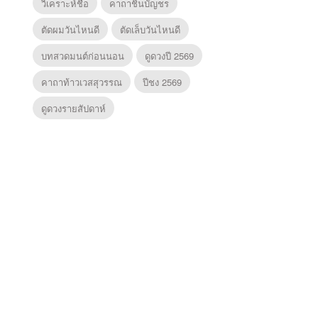
วิเคราะห์ชื่อ
คาถาชินบัญชร
ตัดผมวันไหนดี
ตัดเล็บวันไหนดี
บทสวดมนต์ก่อนนอน
ดูดวงปี 2569
คาถาท้าวเวสสุวรรณ
ปีชง 2569
ดูดวงรายสัปดาห์