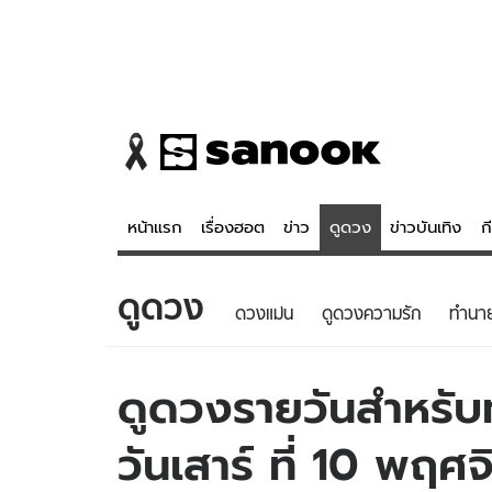
หน้าแรก
เรื่องฮอต
ข่าว
ดูดวง
ข่าวบันเทิง
ก
ดูดวง
ข่าว
ดูดวง - 
ดวงแม่น
ดูดวงความรัก
ทํานา
เรื่องฮอต
ดูดวง
ข่าว
หวยไทย
ดูดวงรายวันสำหรับท่
ข่าวบันเทิง
สถิติหวยไท
วันเสาร์ ที่ 10 พฤศ
ข่าวกีฬา
หวยลาว
ข่าวเศรษฐกิจ