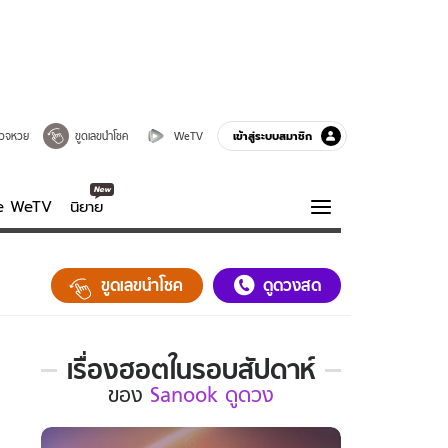
เข้าสู่ระบบสมาชิก
วจหวย
ขูดเลขนำโชค
WeTV
ve WeTV
นิยาย
รบรส
ความรู้รอบตัว
ขูดเลขนำโชค
ดูดวงสด
ฮาวทู
กูรู-รอบรู้
เรื่องฮอตในรอบสัปดาห์
เรื่อง
ของ
Sanook ดูดวง
ฮอต
ใน
รอบ