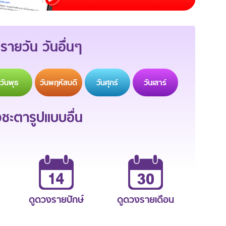
รายวัน วันอื่นๆ
วัน
พุธ
วัน
พฤหัสบดี
วัน
ศุกร์
วัน
เสาร์
ะตารูปแบบอื่น
ดูดวงรายปักษ์
ดูดวงรายเดือน