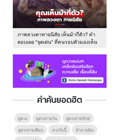
ภาพลวงตาทายนิสัย เห็นม้ากี่ตัว? คำ
ตอบเผย "จุดเด่น" ที่คนรอบตัวมองเห็น
ในตัวคุณ
คำค้นยอดฮิต
ดูดวง
ดูดวงรายวัน
ดูดวงรายปักษ์
ดูดวงรายเดือน
ดวงวันนี้
ทํานายฝัน