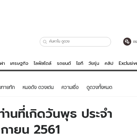
ตร
ีฬา
เศรษฐกิจ
ไลฟ์สไตล์
รถยนต์
ไอที
วัยรุ่น
คลิป
Exclusi
ตรวจหวย
ไลฟ์สไตล์
บันเทิงค
ยทายทัก
หมอดัง ดวงเด่น
ความเชื่อ
ดูดวงทั้งหมด
ผู้หญิง
หนัง-ละคร
ผู้ชาย
เพลง
านที่เกิดวันพุธ ประจำ
ย
วัยรุ่น
เกมส์
จิกายน 2561
ไอที
คลิป
รถยนต์
พอดแคสต์