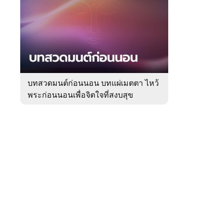
สัปดาห์
ของ
Sanook
ดูด
 WeTV
วง
บทสวดมนต์ก่อนนอน บทแผ่เมตตา ไหว้
พระก่อนนอนเพื่อจิตใจที่สงบสุข
ติดต่อโฆษณา
tencentthbd
sales@tencent.co.th
รา
ร้องเรียนเนื้อหาไม่เหมาะสม
แนะนำติชม แจ้งปัญหาการใช้งาน