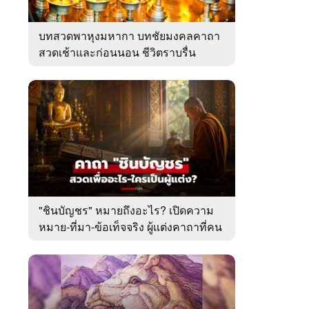
บทสวดพาหุงมหากา บทชัยมงคลคาถา
สวดเช้าและก่อนนอน ชีวิตราบรื่น
"ชินบัญชร" หมายถึงอะไร? เปิดความ
หมาย-ที่มา-ข้อเท็จจริง ผู้แต่งคาถาที่คน
ไทยคุ้นเคย