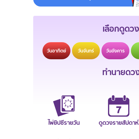
เลือกดูดวง
วัน
อาทิตย์
วัน
จันทร์
วัน
อังคาร
ทำนายดวงช
ไพ่ยิปซีรายวัน
ดูดวงรายสัปดาห์