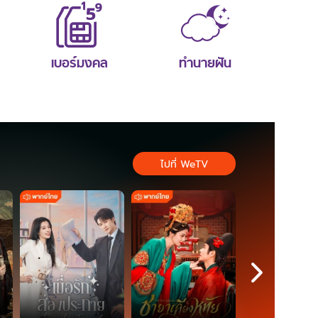
เบอร์มงคล
ทำนายฝัน
ไปที่ WeTV