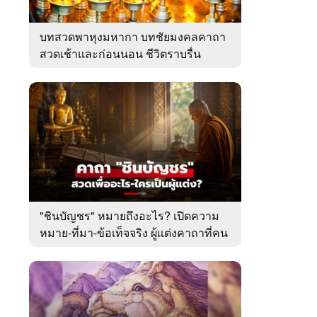
บทสวดพาหุงมหากา บทชัยมงคลคาถา
สวดเช้าและก่อนนอน ชีวิตราบรื่น
"ชินบัญชร" หมายถึงอะไร? เปิดความ
หมาย-ที่มา-ข้อเท็จจริง ผู้แต่งคาถาที่คน
ไทยคุ้นเคย