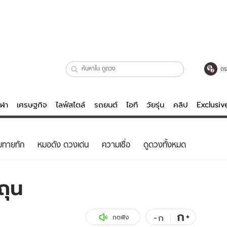
ตร
ีฬา
เศรษฐกิจ
ไลฟ์สไตล์
รถยนต์
ไอที
วัยรุ่น
คลิป
Exclusi
ตรวจหวย
ไลฟ์สไตล์
บันเทิงค
ยทายทัก
หมอดัง ดวงเด่น
ความเชื่อ
ดูดวงทั้งหมด
ผู้หญิง
หนัง-ละคร
ผู้ชาย
เพลง
ถุน
ย
วัยรุ่น
เกมส์
ไอที
คลิป
ก
+
-
ก
กดฟัง
รถยนต์
พอดแคสต์