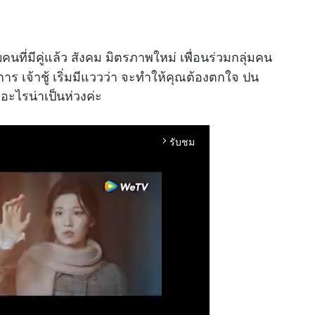
ที่มีคู่แล้ว สังคม มิตรภาพใหม่ เพื่อนร่วมกลุ่มคน
ร เจ้าชู้ เริ่มมีแววว่า จะทำให้คุณต้องตกใจ ปน
ีอะไรน่าเป็นห่วงค่ะ
รับชม
arrow_forward_ios