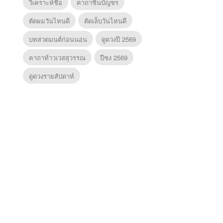
วิเคราะห์ชื่อ
คาถาชินบัญชร
ตัดผมวันไหนดี
ตัดเล็บวันไหนดี
บทสวดมนต์ก่อนนอน
ดูดวงปี 2569
คาถาท้าวเวสสุวรรณ
ปีชง 2569
ดูดวงรายสัปดาห์