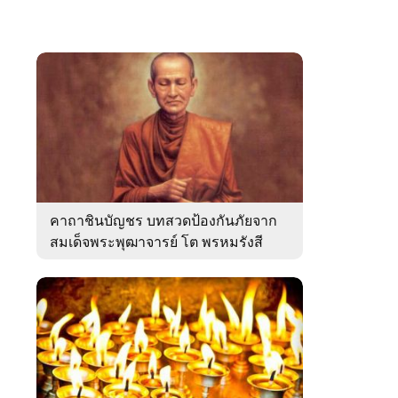
คาถาชินบัญชร บทสวดป้องกันภัยจาก
สมเด็จพระพุฒาจารย์ โต พรหมรังสี