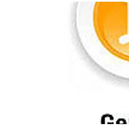
อัปเดตจีน
เช็กข่าวชัวร์
ติดตามสนุกโซเชี
ดาวน์โหลดสนุกแอปฟรี
สงวนลิขสิทธิ์ ©
2569
บริษัท อิมเมจ ฟิวเจอร์ (ประเทศไทย) จำกัด