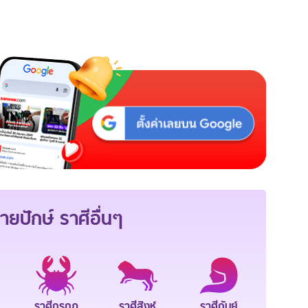
ายปักษ์
ราศีอื่นๆ
ราศีกรกฎ
ราศีสิงห์
ราศีกันย์