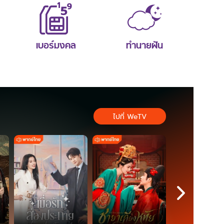
เบอร์มงคล
ทำนายฝัน
ไปที่ WeTV