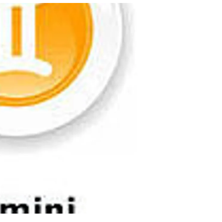
สุขภาพ
ดูทีวี
เที่ยว-กิน
WeTV
Tasteful Thailand
Exclusive
Sanook Choice
นิยาย
ยลได้ที่
ร่วมงานกับเ