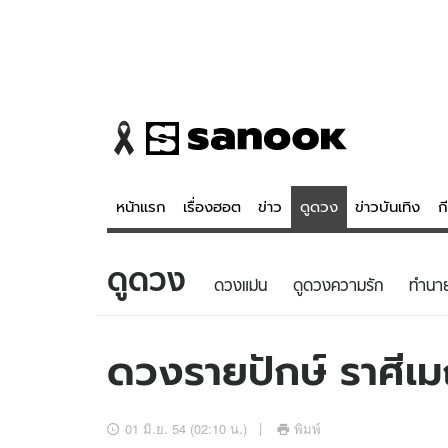
หน้าแรก
เรื่องฮอต
ข่าว
ดูดวง
ข่าวบันเทิง
ก
ดูดวง
ข่าว
ดูดวง - 
ดวงแม่น
ดูดวงความรัก
ทํานา
เรื่องฮอต
ดูดวง
ข่าว
หวยไทย
ดวงรายปักษ์ ราศีเม
ข่าวบันเทิง
สถิติหวยไท
ข่าวกีฬา
หวยลาว
01 มิ.ย. 54 (02:10 น.)
พิมพ์
ข่าวเศรษฐกิจ