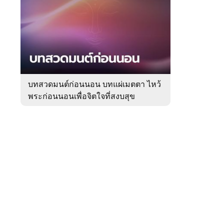
สัปดาห์
ของ
Sanook
ดูด
 WeTV
วง
บทสวดมนต์ก่อนนอน บทแผ่เมตตา ไหว้
พระก่อนนอนเพื่อจิตใจที่สงบสุข
ติดต่อโฆษณา
tencentthbd
sales@tencent.co.th
รา
ร้องเรียนเนื้อหาไม่เหมาะสม
แนะนำติชม แจ้งปัญหาการใช้งาน