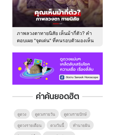
ภาพลวงตาทายนิสัย เห็นม้ากี่ตัว? คำ
ตอบเผย "จุดเด่น" ที่คนรอบตัวมองเห็น
ในตัวคุณ
คำค้นยอดฮิต
ดูดวง
ดูดวงรายวัน
ดูดวงรายปักษ์
ดูดวงรายเดือน
ดวงวันนี้
ทํานายฝัน