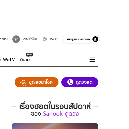
เข้าสู่ระบบสมาชิก
วจหวย
ขูดเลขนำโชค
WeTV
ve WeTV
นิยาย
รบรส
ความรู้รอบตัว
ขูดเลขนำโชค
ดูดวงสด
ฮาวทู
กูรู-รอบรู้
เรื่องฮอตในรอบสัปดาห์
เรื่อง
ของ
Sanook ดูดวง
ฮอต
ใน
รอบ