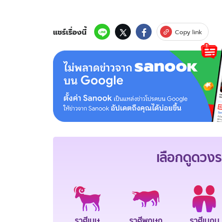
แชร์เรื่องนี้
Copy link
เลือกดู
ดวงร
ราศีเมษ
ราศีพฤษภ
ราศีเมถุน