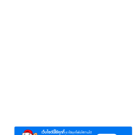
6
7
8
ยุทธ์
หากวินาทีนั้นไม่
ซอโซ่ล่ามธีร์
มหาศึ
พบเธอ (พากย์
(Uncut Ver.)
(พากย
ย)
ไทย)
เว็บไซต์นี้ใช้คุกกี้
เราใช้คุกกี้เพื่อให้ท่านได้