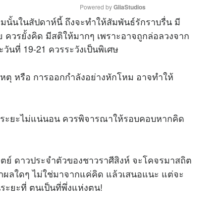
Powered by 
GliaStudios
นในสัปดาห์นี้ ถึงจะทำให้สัมพันธ์รักราบรื่น มี
 ควรยั้งคิด มีสติให้มากๆ เพราะอาจถูกล่อลวงจาก
M
วันที่ 19-21 ควรระวังเป็นพิเศษ
u
t
หตุ หรือ การออกกำลังอย่างหักโหม อาจทำให้
e
ในระยะไม่แน่นอน ควรพิจารณาให้รอบคอบหากคิด
ตย์ ดาวประจำตัวของชาวราศีสิงห์ จะโคจรมาสถิต
าภผลใดๆ ไม่ใช่มาจากแค่คิด แล้วเสนอแนะ แต่จะ
ะยะที่ ตนเป็นที่พึ่งแห่งตน!