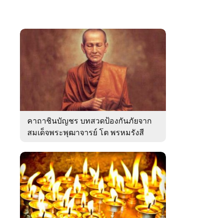
คาถาชินบัญชร บทสวดป้องกันภัยจาก
สมเด็จพระพุฒาจารย์ โต พรหมรังสี