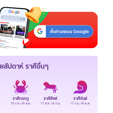
ยสัปดาห์
ราศีอื่นๆ
ราศีกรกฎ
ราศีสิงห์
ราศีกันย์
.
15 ก.ค.-16 ส.ค.
17 ส.ค.-16 ก.ย.
17 ก.ย.-16 ต.ค.