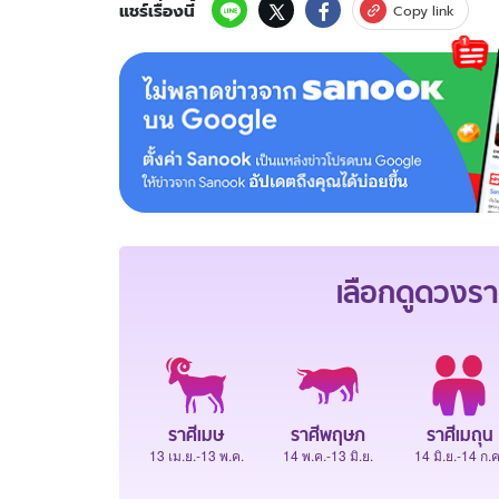
แชร์เรื่องนี้
Copy link
เลือกดู
ดวงรา
ราศีเมษ
ราศีพฤษภ
ราศีเมถุน
13 เม.ย.-13 พ.ค.
14 พ.ค.-13 มิ.ย.
14 มิ.ย.-14 ก.ค