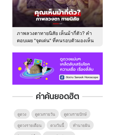
ภาพลวงตาทายนิสัย เห็นม้ากี่ตัว? คำ
ตอบเผย "จุดเด่น" ที่คนรอบตัวมองเห็น
ในตัวคุณ
คำค้นยอดฮิต
ดูดวง
ดูดวงรายวัน
ดูดวงรายปักษ์
ดูดวงรายเดือน
ดวงวันนี้
ทํานายฝัน