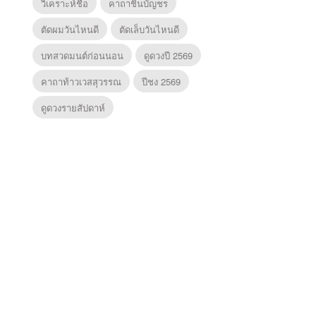
วิเคราะห์ชื่อ
คาถาชินบัญชร
ตัดผมวันไหนดี
ตัดเล็บวันไหนดี
บทสวดมนต์ก่อนนอน
ดูดวงปี 2569
คาถาท้าวเวสสุวรรณ
ปีชง 2569
ดูดวงรายสัปดาห์