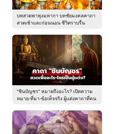
บทสวดพาหุงมหากา บทชัยมงคลคาถา
สวดเช้าและก่อนนอน ชีวิตราบรื่น
"ชินบัญชร" หมายถึงอะไร? เปิดความ
หมาย-ที่มา-ข้อเท็จจริง ผู้แต่งคาถาที่คน
ไทยคุ้นเคย