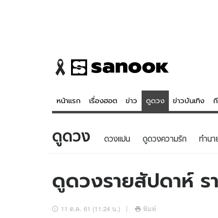
หน้าแรก
เรื่องฮอต
ข่าว
ดูดวง
ข่าวบันเทิง
ก
ดูดวง
ข่าว
ดูดวง - 
ดวงแม่น
ดูดวงความรัก
ทํานา
เรื่องฮอต
ดูดวง
ข่าว
หวยไทย
ดูดวงรายสัปดาห์ ราศ
ข่าวบันเทิง
สถิติหวยไท
ข่าวกีฬา
หวยลาว
11 ต.ค. 61 (11:24 น.)
พิมพ์
ข่าวเศรษฐกิจ