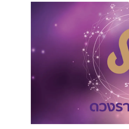
อัปเดตจีน
เช็กข่าวชัวร์
ติดตามสนุกโซเชี
ดาวน์โหลดสนุกแอปฟรี
สงวนลิขสิทธิ์ ©
2569
บริษัท อิมเมจ ฟิวเจอร์ (ประเทศไทย) จำกัด