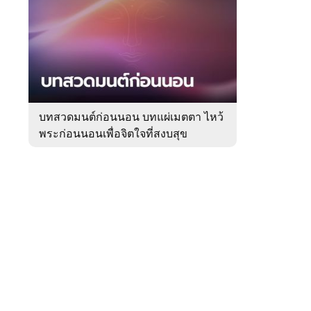
สัปดาห์
ของ
Sanook
ดูด
 WeTV
วง
บทสวดมนต์ก่อนนอน บทแผ่เมตตา ไหว้
พระก่อนนอนเพื่อจิตใจที่สงบสุข
ติดต่อโฆษณา
tencentthbd
sales@tencent.co.th
รา
ร้องเรียนเนื้อหาไม่เหมาะสม
แนะนำติชม แจ้งปัญหาการใช้งาน