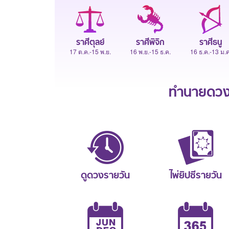
ราศีตุลย์
ราศีพิจิก
ราศีธนู
17 ต.ค.-15 พ.ย.
16 พ.ย.-15 ธ.ค.
16 ธ.ค.-13 ม.ค
ทำนายดวงช
ดูดวงรายวัน
ไพ่ยิปซีรายวัน