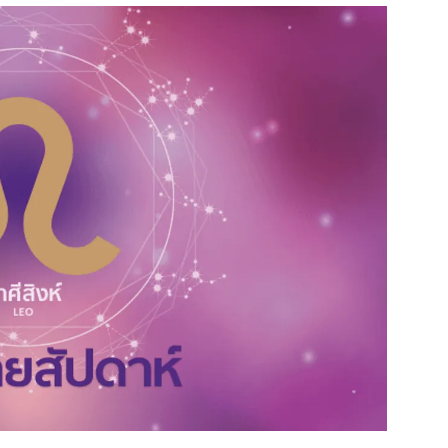
สุขภาพ
ดูทีวี
เที่ยว-กิน
WeTV
Tasteful Thailand
Exclusive
Sanook Choice
นิยาย
ยลได้ที่
ร่วมงานกับเ