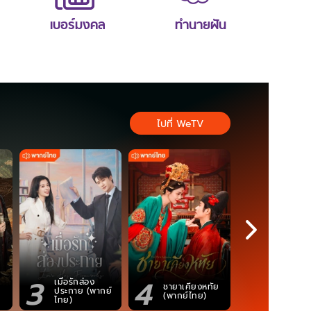
เบอร์มงคล
ทำนายฝัน
ไปที่ WeTV
3
4
5
เมื่อรักส่อง
ตำนานจอม
ชายาเคียงหทัย
ประกาย (พากย์
ภูตถังซาน
(พากย์ไทย)
ไทย)
(พากย์ไท