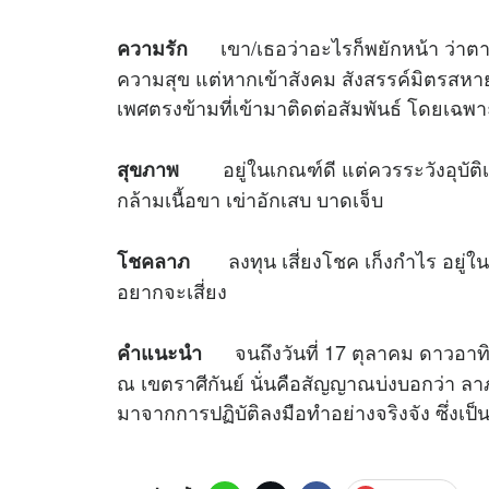
เขา/เธอว่าอะไรก็พยักหน้า ว่าตามนั้
ความรัก
ความสุข แต่หากเข้าสังคม สังสรรค์มิตรสหาย
เพศตรงข้ามที่เข้ามาติดต่อสัมพันธ์ โดยเฉพาะ
อยู่ในเกณฑ์ดี แต่ควรระวังอุบัติเ
สุขภาพ
กล้ามเนื้อขา เข่าอักเสบ บาดเจ็บ
ลงทุน เสี่ยงโชค เก็งกำไร อยู่
โชคลาภ
อยากจะเสี่ยง
จนถึงวันที่ 17 ตุลาคม ดาวอาทิ
คำแนะนำ
ณ เขตราศีกันย์ นั่นคือสัญญาณบ่งบอกว่า ล
มาจากการปฏิบัติลงมือทำอย่างจริงจัง ซึ่งเป็นร