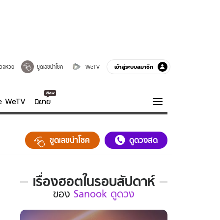
เข้าสู่ระบบสมาชิก
วจหวย
ขูดเลขนำโชค
WeTV
ve WeTV
นิยาย
รบรส
ความรู้รอบตัว
ขูดเลขนำโชค
ดูดวงสด
ฮาวทู
กูรู-รอบรู้
เรื่องฮอตในรอบสัปดาห์
เรื่อง
ของ
Sanook ดูดวง
ฮอต
ใน
รอบ