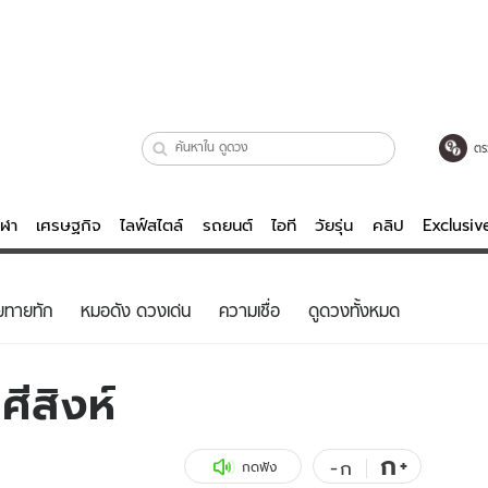
ตร
ีฬา
เศรษฐกิจ
ไลฟ์สไตล์
รถยนต์
ไอที
วัยรุ่น
คลิป
Exclusi
ตรวจหวย
ไลฟ์สไตล์
บันเทิงค
ยทายทัก
หมอดัง ดวงเด่น
ความเชื่อ
ดูดวงทั้งหมด
ผู้หญิง
หนัง-ละคร
ผู้ชาย
เพลง
ีสิงห์
ย
วัยรุ่น
เกมส์
ไอที
คลิป
ก
+
-
ก
กดฟัง
รถยนต์
พอดแคสต์