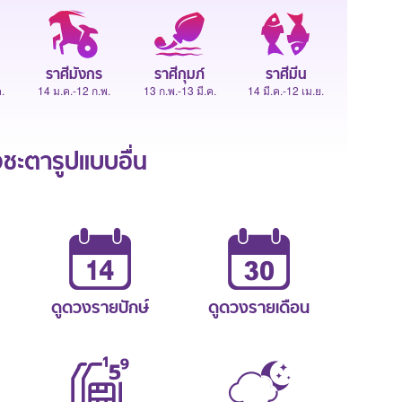
ราศีมังกร
ราศีกุมภ์
ราศีมีน
.
14 ม.ค.-12 ก.พ.
13 ก.พ.-13 มี.ค.
14 มี.ค.-12 เม.ย.
ะตารูปแบบอื่น
ดูดวงรายปักษ์
ดูดวงรายเดือน