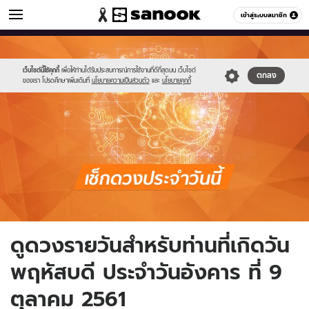
ดูดวง
เข้าสู่ระบบสมาชิก
หมวดอื่นๆ
//s.isanook.com/ho/0/ud/fxd/day/daily_thusday.png
Sanook
//s.isanook.com/sr/0/images/logo-
600
60
new-
sanook.png
เว็บไซต์นี้ใช้คุกกี้
เพื่อให้ท่านได้รับประสบการณ์การใช้งานที่ดีที่สุดบน เว็บไซต์
ตกลง
ของเรา โปรดศึกษาเพิ่มเติมที่
นโยบายความเป็นส่วนตัว
และ
นโยบายคุกกี้
ดูดวงรายวันสำหรับท่านที่เกิดวัน
พฤหัสบดี ประจำวันอังคาร ที่ 9
ตุลาคม 2561