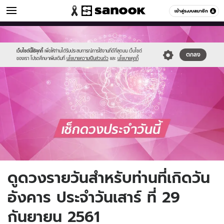
ดูดวง
เข้าสู่ระบบสมาชิก
หมวดอื่นๆ
//s.isanook.com/ho/0/ud/fxd/day/daily_tuesday.png
Sanook
//s.isanook.com/sr/0/images/logo-
600
60
new-
sanook.png
เว็บไซต์นี้ใช้คุกกี้
เพื่อให้ท่านได้รับประสบการณ์การใช้งานที่ดีที่สุดบน เว็บไซต์
ตกลง
ของเรา โปรดศึกษาเพิ่มเติมที่
นโยบายความเป็นส่วนตัว
และ
นโยบายคุกกี้
ดูดวงรายวันสำหรับท่านที่เกิดวัน
อังคาร ประจำวันเสาร์ ที่ 29
กันยายน 2561