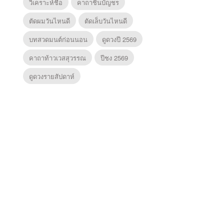
วิเคราะห์ชื่อ
คาถาชินบัญชร
ตัดผมวันไหนดี
ตัดเล็บวันไหนดี
บทสวดมนต์ก่อนนอน
ดูดวงปี 2569
คาถาท้าวเวสสุวรรณ
ปีชง 2569
ดูดวงรายสัปดาห์