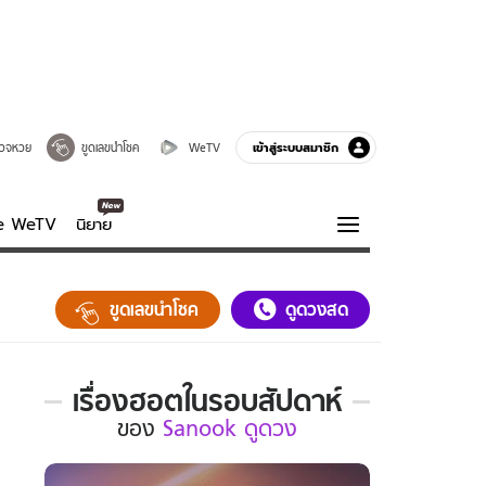
เข้าสู่ระบบสมาชิก
วจหวย
ขูดเลขนำโชค
WeTV
ve WeTV
นิยาย
รบรส
ความรู้รอบตัว
ขูดเลขนำโชค
ดูดวงสด
ฮาวทู
กูรู-รอบรู้
เรื่องฮอตในรอบสัปดาห์
เรื่อง
ของ
Sanook ดูดวง
ฮอต
ใน
รอบ