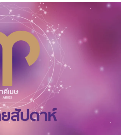
สุขภาพ
ดูทีวี
เที่ยว-กิน
WeTV
Tasteful Thailand
Exclusive
Sanook Choice
นิยาย
ยลได้ที่
ร่วมงานกับเ