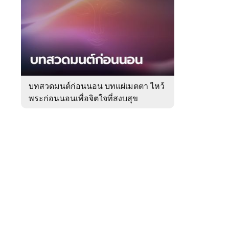
สัปดาห์
ของ
Sanook
ดูด
 WeTV
วง
บทสวดมนต์ก่อนนอน บทแผ่เมตตา ไหว้
พระก่อนนอนเพื่อจิตใจที่สงบสุข
ติดต่อโฆษณา
tencentthbd
sales@tencent.co.th
รา
ร้องเรียนเนื้อหาไม่เหมาะสม
แนะนำติชม แจ้งปัญหาการใช้งาน