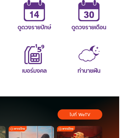
ดูดวงรายปักษ์
ดูดวงรายเดือน
เบอร์มงคล
ทำนายฝัน
ไปที่ WeTV