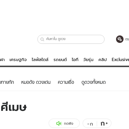
ตร
ีฬา
เศรษฐกิจ
ไลฟ์สไตล์
รถยนต์
ไอที
วัยรุ่น
คลิป
Exclusi
ตรวจหวย
ไลฟ์สไตล์
บันเทิงค
ยทายทัก
หมอดัง ดวงเด่น
ความเชื่อ
ดูดวงทั้งหมด
ผู้หญิง
หนัง-ละคร
ผู้ชาย
เพลง
ศีเมษ
ย
วัยรุ่น
เกมส์
ไอที
คลิป
ก
+
-
ก
กดฟัง
รถยนต์
พอดแคสต์