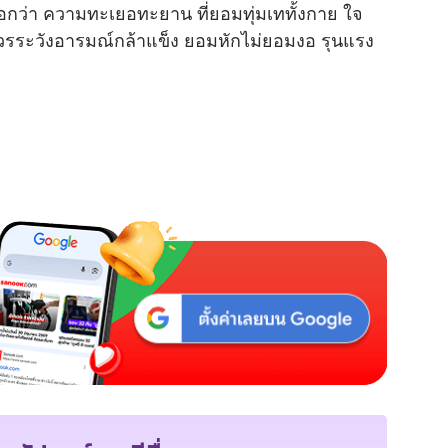
บอกว่า ความทะเยอทะยาน ที่ยอมทุ่มเททั้งกาย ใจ
วรระวังอารมณ์กล้าแข็ง ยอมหักไม่ยอมงอ รุนแรง