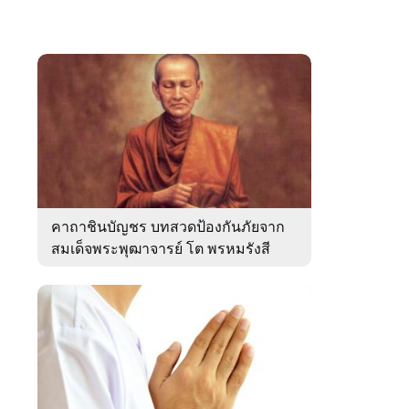
คาถาชินบัญชร บทสวดป้องกันภัยจาก
สมเด็จพระพุฒาจารย์ โต พรหมรังสี