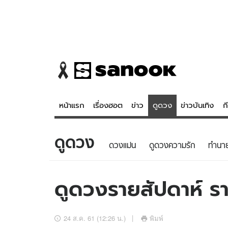
หน้าแรก
เรื่องฮอต
ข่าว
ดูดวง
ข่าวบันเทิง
ก
ดูดวง
ข่าว
ดูดวง - 
ดวงแม่น
ดูดวงความรัก
ทํานา
เรื่องฮอต
ดูดวง
ข่าว
หวยไทย
ดูดวงรายสัปดาห์ รา
ข่าวบันเทิง
สถิติหวยไท
ข่าวกีฬา
หวยลาว
24 ส.ค. 61 (12:26 น.)
พิมพ์
ข่าวเศรษฐกิจ