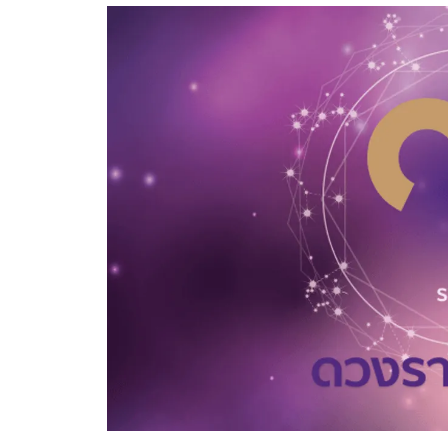
อัปเดตจีน
เช็กข่าวชัวร์
ติดตามสนุกโซเชี
ดาวน์โหลดสนุกแอปฟรี
สงวนลิขสิทธิ์ ©
2569
บริษัท อิมเมจ ฟิวเจอร์ (ประเทศไทย) จำกัด