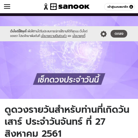
ดูดวง
เข้าสู่ระบบสมาชิก
หมวดอื่นๆ
//s.isanook.com/ho/0/ud/fxd/day/daily_saturday.png
Sanook
//s.isanook.com/sr/0/images/logo-
600
60
new-
sanook.png
เว็บไซต์นี้ใช้คุกกี้
เพื่อให้ท่านได้รับประสบการณ์การใช้งานที่ดีที่สุดบน เว็บไซต์
ตกลง
ของเรา โปรดศึกษาเพิ่มเติมที่
นโยบายความเป็นส่วนตัว
และ
นโยบายคุกกี้
ดูดวงรายวันสำหรับท่านที่เกิดวัน
เสาร์ ประจำวันจันทร์ ที่ 27
สิงหาคม 2561