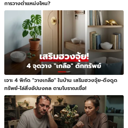
การวางตำแหน่งไหน?
เจาะ 4 พิกัด "วางเกลือ" ในบ้าน เสริมฮวงจุ้ย-ดึงดูด
ทรัพย์-ไล่สิ่งอัปมงคล ตามโบราณเชื่อ!