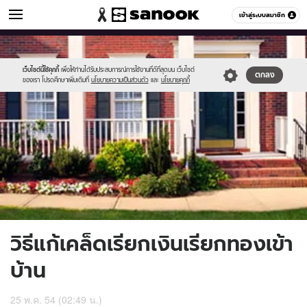
ดูดวง
เข้าสู่ระบบสมาชิก
หมวดอื่นๆ
//s.isanook.com/ho/0/ud/2/14577/m-
Sanook
//s.isanook.com/sr/0/images/logo-
600
60
1.jpg
new-
sanook.png
เว็บไซต์นี้ใช้คุกกี้
เพื่อให้ท่านได้รับประสบการณ์การใช้งานที่ดีที่สุดบน เว็บไซต์
ตกลง
ของเรา โปรดศึกษาเพิ่มเติมที่
นโยบายความเป็นส่วนตัว
และ
นโยบายคุกกี้
วิธีแก้เคล็ดเรียกเงินเรียกทองเข้า
บ้าน
25 พ.ค. 54 (02:49 น.)