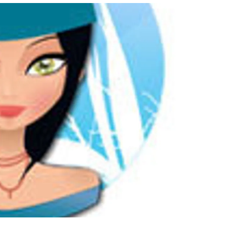
สุขภาพ
ดูทีวี
เที่ยว-กิน
WeTV
Tasteful Thailand
Exclusive
Sanook Choice
นิยาย
ยลได้ที่
ร่วมงานกับเ