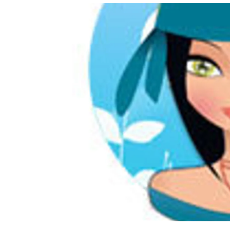
อัปเดตจีน
เช็กข่าวชัวร์
ติดตามสนุกโซเชี
ดาวน์โหลดสนุกแอปฟรี
สงวนลิขสิทธิ์ ©
2569
บริษัท อิมเมจ ฟิวเจอร์ (ประเทศไทย) จำกัด