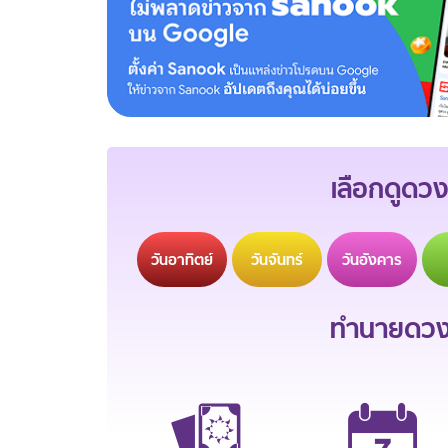
เลือกดูดวง
วัน
อาทิตย์
วัน
จันทร์
วัน
อังคาร
ทำนายดวงช