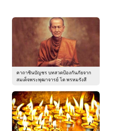
คาถาชินบัญชร บทสวดป้องกันภัยจาก
สมเด็จพระพุฒาจารย์ โต พรหมรังสี