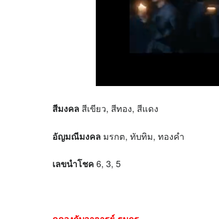
สีเขียว, สีทอง, สีแดง
สีมงคล
มรกต, ทับทิม, ทองคำ
อัญมณีมงคล
6, 3, 5
เลขนำโชค