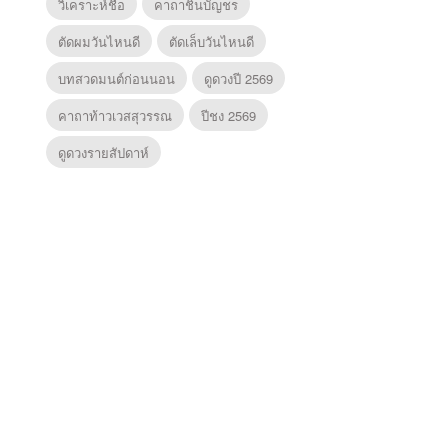
วิเคราะห์ชื่อ
คาถาชินบัญชร
ตัดผมวันไหนดี
ตัดเล็บวันไหนดี
บทสวดมนต์ก่อนนอน
ดูดวงปี 2569
คาถาท้าวเวสสุวรรณ
ปีชง 2569
ดูดวงรายสัปดาห์