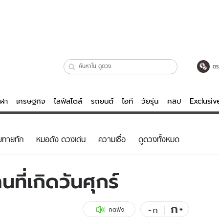
ตร
ีฬา
เศรษฐกิจ
ไลฟ์สไตล์
รถยนต์
ไอที
วัยรุ่น
คลิป
Exclusi
ตรวจหวย
ไลฟ์สไตล์
บันเทิงค
ยทายทัก
หมอดัง ดวงเด่น
ความเชื่อ
ดูดวงทั้งหมด
ผู้หญิง
หนัง-ละคร
ผู้ชาย
เพลง
ที่เกิดวันศุกร์
ย
วัยรุ่น
เกมส์
ไอที
คลิป
ก
+
-
ก
กดฟัง
รถยนต์
พอดแคสต์