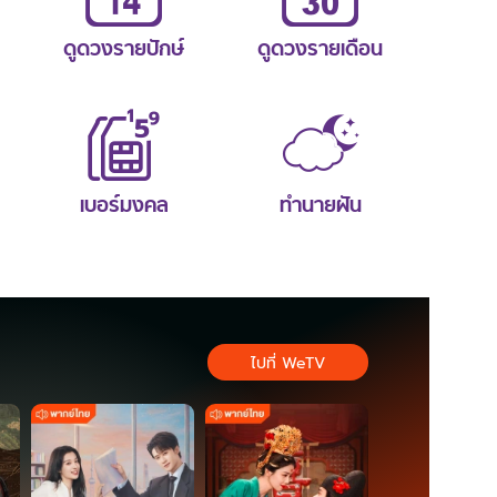
ดูดวงรายปักษ์
ดูดวงรายเดือน
เบอร์มงคล
ทำนายฝัน
ไปที่ WeTV