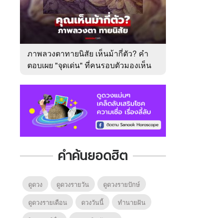
ภาพลวงตาทายนิสัย เห็นม้ากี่ตัว? คำ
ตอบเผย "จุดเด่น" ที่คนรอบตัวมองเห็น
ในตัวคุณ
คำค้นยอดฮิต
ดูดวง
ดูดวงรายวัน
ดูดวงรายปักษ์
ดูดวงรายเดือน
ดวงวันนี้
ทํานายฝัน