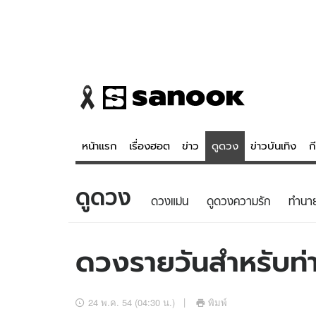
หน้าแรก
เรื่องฮอต
ข่าว
ดูดวง
ข่าวบันเทิง
ก
ดูดวง
ข่าว
ดูดวง - 
ดวงแม่น
ดูดวงความรัก
ทํานา
เรื่องฮอต
ดูดวง
ข่าว
หวยไทย
ดวงรายวันสำหรับท่าน
ข่าวบันเทิง
สถิติหวยไท
ข่าวกีฬา
หวยลาว
24 พ.ค. 54 (04:30 น.)
พิมพ์
ข่าวเศรษฐกิจ