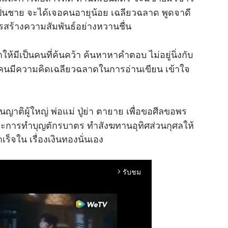
เป็นชาย จะได้เจอคนอายุน้อย เฉลียวฉลาด พูดจาดี
การสร้างความสัมพันธ์อย่างหวานชื่น
ห้มีเป็นคนที่ค้นคว้า ค้นหาหาคำตอบ ไม่อยู่นิ่งกับ
็นคนมีความคิดเฉลียวฉลาดในการอ่านเขียน เข้าใจ
นญาติผู้ใหญ่ พ่อแม่ ปู่ย่า ตายาย เพื่อขอศีลขอพร
และการทำบุญตักรบาตร ทำสังฆทานอุทิศส่วนกุศลให้
็จใน เรื่องเงินทองนั่นเอง
รับชม
arrow_forward_ios