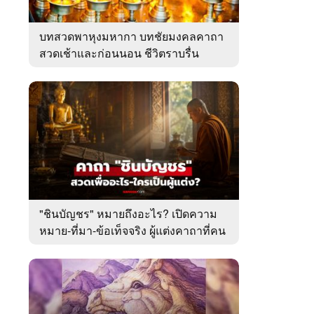
บทสวดพาหุงมหากา บทชัยมงคลคาถา
สวดเช้าและก่อนนอน ชีวิตราบรื่น
"ชินบัญชร" หมายถึงอะไร? เปิดความ
หมาย-ที่มา-ข้อเท็จจริง ผู้แต่งคาถาที่คน
ไทยคุ้นเคย