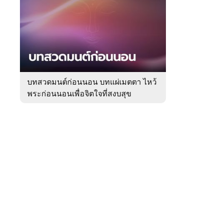
สัปดาห์
ของ
Sanook
ดูด
 WeTV
วง
บทสวดมนต์ก่อนนอน บทแผ่เมตตา ไหว้
พระก่อนนอนเพื่อจิตใจที่สงบสุข
ติดต่อโฆษณา
tencentthbd
sales@tencent.co.th
รา
ร้องเรียนเนื้อหาไม่เหมาะสม
แนะนำติชม แจ้งปัญหาการใช้งาน