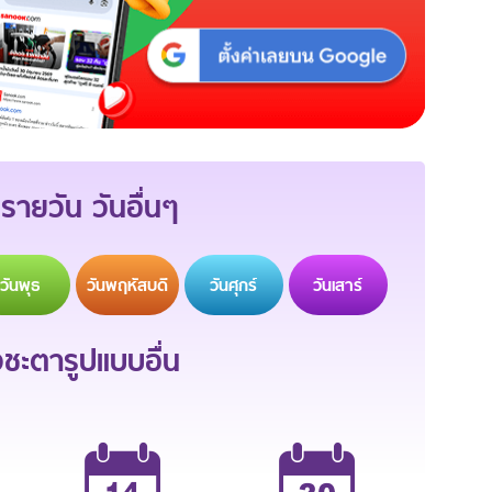
รายวัน วันอื่นๆ
วัน
พุธ
วัน
พฤหัสบดี
วัน
ศุกร์
วัน
เสาร์
ะตารูปแบบอื่น