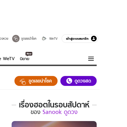
เข้าสู่ระบบสมาชิก
วจหวย
ขูดเลขนำโชค
WeTV
ve WeTV
นิยาย
รบรส
ความรู้รอบตัว
ขูดเลขนำโชค
ดูดวงสด
ฮาวทู
กูรู-รอบรู้
เรื่องฮอตในรอบสัปดาห์
เรื่อง
ของ
Sanook ดูดวง
ฮอต
ใน
รอบ