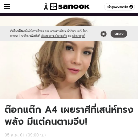
ดูดวง
เข้าสู่ระบบสมาชิก
หมวดอื่นๆ
//s.isanook.com/ho/0/ud/28/144661/toktak3.jpg
Sanook
//s.isanook.com/sr/0/images/logo-
600
60
new-
sanook.png
เว็บไซต์นี้ใช้คุกกี้
เพื่อให้ท่านได้รับประสบการณ์การใช้งานที่ดีที่สุดบน เว็บไซต์
ตกลง
ของเรา โปรดศึกษาเพิ่มเติมที่
นโยบายความเป็นส่วนตัว
และ
นโยบายคุกกี้
ต๊อกแต๊ก A4 เผยราศีที่เสน่ห์ทรง
พลัง มีแต่คนตามจีบ!
05 ส.ค. 61 (09:00 น.)