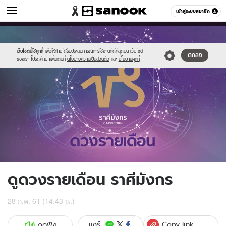
ดูดวง
เข้าสู่ระบบสมาชิก
หมวดอื่นๆ
//s.isanook.com/ho/0/ud/fxd/month/capricorn.png
Sanook
//s.isanook.com/sr/0/images/logo-
600
60
new-
sanook.png
เว็บไซต์นี้ใช้คุกกี้
เพื่อให้ท่านได้รับประสบการณ์การใช้งานที่ดีที่สุดบน เว็บไซต์
ตกลง
ของเรา โปรดศึกษาเพิ่มเติมที่
นโยบายความเป็นส่วนตัว
และ
นโยบายคุกกี้
ดูดวงรายเดือน ราศีมังกร
28 ก.ค. 61 (14:43 น.)
Copy link
แชร์
กดฟัง