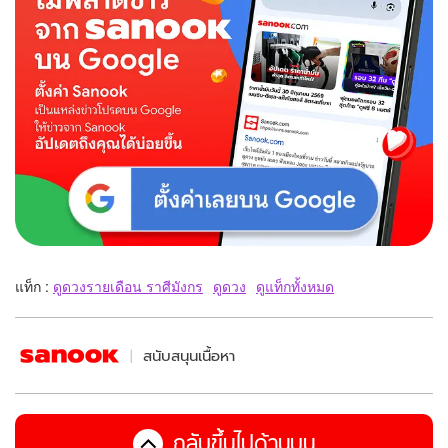
แท็ก :
ดูดวงรายเดือน ราศีมังกร
ดูดวง
ดูแท็กทั้งหมด
สนับสนุนเนื้อหา
กลับขึ้นไปด้านบน