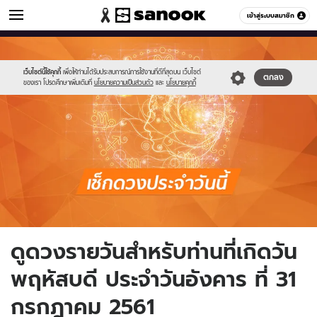
ดูดวง
เข้าสู่ระบบสมาชิก
หมวดอื่นๆ
//s.isanook.com/ho/0/ud/fxd/day/daily_thusday.png
Sanook
//s.isanook.com/sr/0/images/logo-
600
60
new-
sanook.png
เว็บไซต์นี้ใช้คุกกี้
เพื่อให้ท่านได้รับประสบการณ์การใช้งานที่ดีที่สุดบน เว็บไซต์
ตกลง
ของเรา โปรดศึกษาเพิ่มเติมที่
นโยบายความเป็นส่วนตัว
และ
นโยบายคุกกี้
ดูดวงรายวันสำหรับท่านที่เกิดวัน
พฤหัสบดี ประจำวันอังคาร ที่ 31
กรกฎาคม 2561