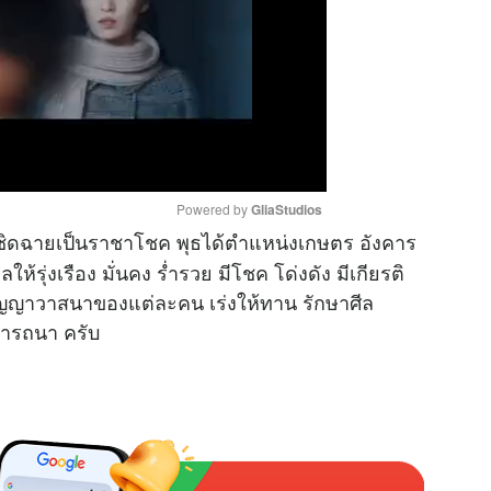
Powered by 
GliaStudios
เชิดฉายเป็นราชาโชค พุธได้ตำแหน่งเกษตร อังคาร
้รุ่งเรือง มั่นคง ร่ำรวย มีโชค โด่งดัง มีเกียรติ
M
่บุญญาวาสนาของแต่ละคน เร่งให้ทาน รักษาศีล
u
ารถนา ครับ
t
e