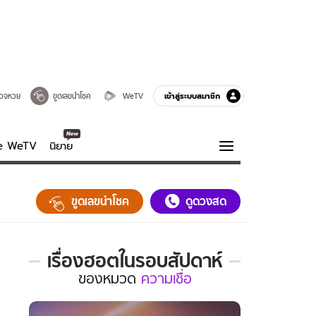
เข้าสู่ระบบสมาชิก
วจหวย
ขูดเลขนำโชค
WeTV
ve WeTV
นิยาย
รบรส
ความรู้รอบตัว
ขูดเลขนำโชค
ดูดวงสด
ฮาวทู
กูรู-รอบรู้
เรื่องฮอตในรอบสัปดาห์
เรื่อง
ของ
หมวด
ความเชื่อ
ฮอต
ใน
รอบ