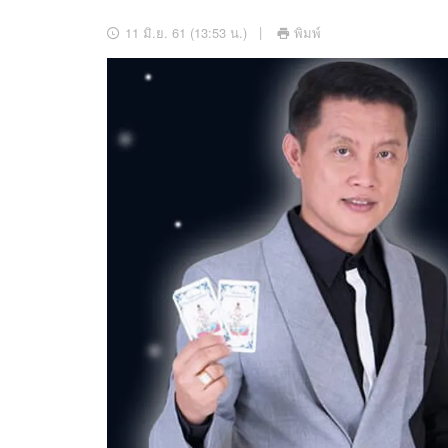
อัปเดตจีน
11 มิ.ย. 61 (13:53 น.)
พิมพ์
เช็กข่าวชัวร์
ติดตามสนุกโซเชี
ดาวน์โหลดสนุกแอปฟรี
สงวนลิขสิทธิ์ ©
2569
บริษัท อิมเมจ ฟิวเจอร์ (ประเทศไทย) จำกัด