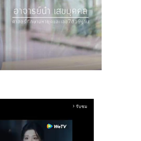
รับชม
arrow_forward_ios