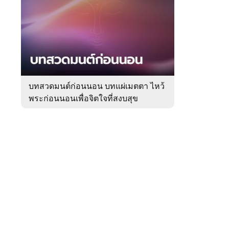
สัปดาห์
ของ
หมวด
ความ
 WeTV
เชื่อ
บทสวดมนต์ก่อนนอน บทแผ่เมตตา ไหว้
พระก่อนนอนเพื่อจิตใจที่สงบสุข
ติดต่อโฆษณา
tencentthbd
sales@tencent.co.th
รา
ร้องเรียนเนื้อหาไม่เหมาะสม
แนะนำติชม แจ้งปัญหาการใช้งาน