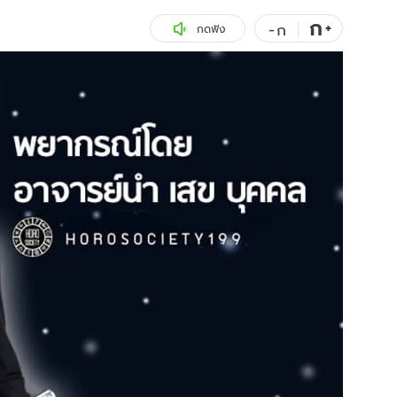
ก
สุขภาพ
+
ดูทีวี
-
ก
กดฟัง
เที่ยว-กิน
WeTV
Tasteful Thailand
Exclusive
Sanook Choice
นิยาย
ยลได้ที่
ร่วมงานกับเ