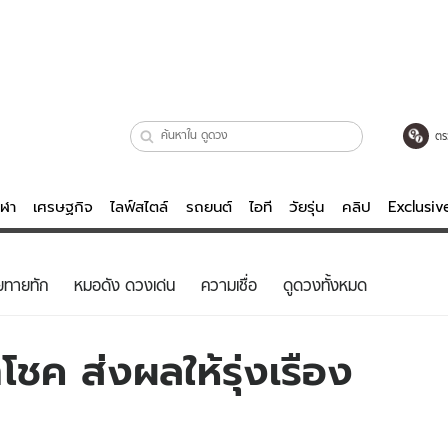
ตร
ีฬา
เศรษฐกิจ
ไลฟ์สไตล์
รถยนต์
ไอที
วัยรุ่น
คลิป
Exclusi
ตรวจหวย
ไลฟ์สไตล์
บันเทิงค
ยทายทัก
หมอดัง ดวงเด่น
ความเชื่อ
ดูดวงทั้งหมด
ผู้หญิง
หนัง-ละคร
ผู้ชาย
เพลง
ชาโชค ส่งผลให้รุ่งเรือง
ย
วัยรุ่น
เกมส์
ไอที
คลิป
รถยนต์
พอดแคสต์