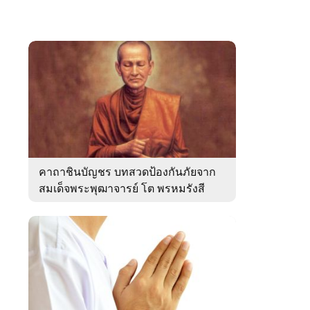
คาถาชินบัญชร บทสวดป้องกันภัยจาก
สมเด็จพระพุฒาจารย์ โต พรหมรังสี