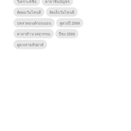
วิเคราะห์ชื่อ
คาถาชินบัญชร
ตัดผมวันไหนดี
ตัดเล็บวันไหนดี
บทสวดมนต์ก่อนนอน
ดูดวงปี 2569
คาถาท้าวเวสสุวรรณ
ปีชง 2569
ดูดวงรายสัปดาห์