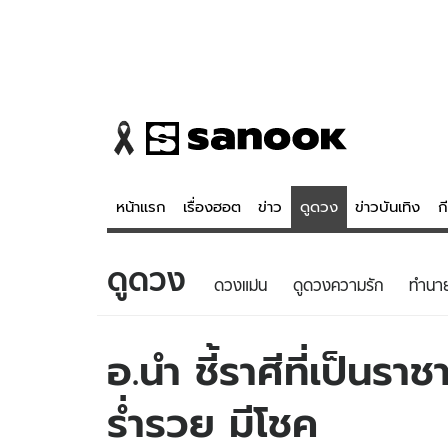
หน้าแรก
เรื่องฮอต
ข่าว
ดูดวง
ข่าวบันเทิง
ก
ดูดวง
ข่าว
ดูดวง - 
ดวงแม่น
ดูดวงความรัก
ทํานา
เรื่องฮอต
ดูดวง
ข่าว
หวยไทย
อ.นำ ชี้ราศีที่เป็นรา
ข่าวบันเทิง
สถิติหวยไท
ร่ำรวย มีโชค
ข่าวกีฬา
หวยลาว
ข่าวเศรษฐกิจ