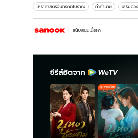
โหราศาสตร์จันทรคติโบราณ
คำทำนาย
เสริมดว
สนับสนุนเนื้อหา
ซีรีส์ฮิตจาก