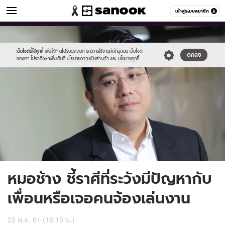
ดูดวง
เข้าสู่ระบบสมาชิก
หมวดอื่นๆ
//s.isanook.com/ho/0/ud/28/140277/chh.jpg
Sanook
//s.isanook.com/sr/0/images/logo-
600
60
new-
sanook.png
เว็บไซต์นี้ใช้คุกกี้
เพื่อให้ท่านได้รับประสบการณ์การใช้งานที่ดีที่สุดบน เว็บไซต์
ตกลง
ของเรา โปรดศึกษาเพิ่มเติมที่
นโยบายความเป็นส่วนตัว
และ
นโยบายคุกกี้
หมอช้าง ชี้ราศีที่ระวังมีปัญหากับ
เพื่อนหรือเจอคนจ้องเล่นงาน
22 พ.ค. 61 (16:15 น.)