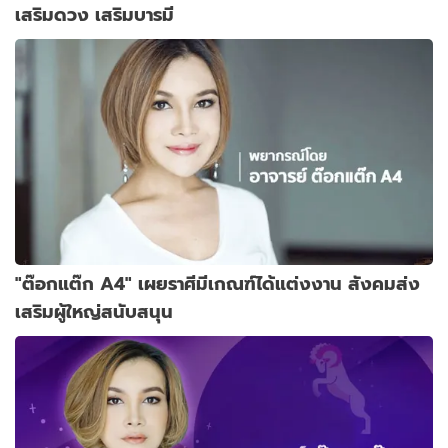
เสริมดวง เสริมบารมี
"ต๊อกแต๊ก A4" เผยราศีมีเกณฑ์ได้แต่งงาน สังคมส่ง
เสริมผู้ใหญ่สนับสนุน