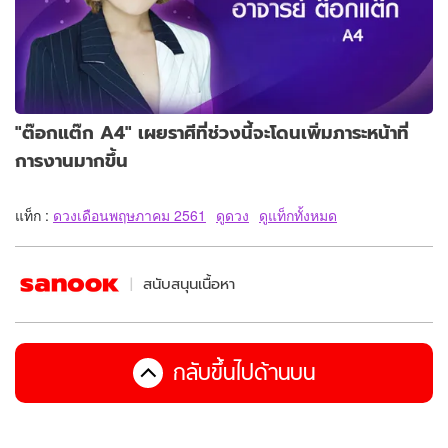
"ต๊อกแต๊ก A4" เผยราศีที่ช่วงนี้จะโดนเพิ่มภาระหน้าที่
การงานมากขึ้น
แท็ก :
ดวงเดือนพฤษภาคม 2561
ดูดวง
ดูแท็กทั้งหมด
สนับสนุนเนื้อหา
กลับขึ้นไปด้านบน